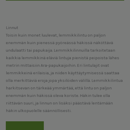
Linnut
Toisin kuin monet luulevat, lemmikkilintu on paljon
enemmän kuin pienessä pyöreässä häkissä näköttävä
undulaatti tai papukaija. Lemmikkilinnuilla tarkoitetaan
kaikkia lemmikkinä eläviä lintuja pienistä peipoista lähes
metrin mittaisiin Ara-papukaijoihin. Eri lintulajit ovat
lemmikkeinä erilaisia, ja niiden käyttäytymisessä saattaa
olla merkittäviä eroja jopa yksilöiden välillä. Lemmikkilintua
harkitsevan on tärkeää ymmärtää, että lintu on paljon
enemmän kuin häkissä oleva koriste. Häkin tulee olla
riittävän suuri, ja linnun on lisäksi päästävä lentämään
häkin ulkopuolelle säännöllisesti.
www.kaijuli.fi