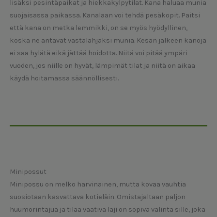
lisäksi pesintäpaikat ja hiekkakylpytilat. Kana haluaa munia
suojaisassa paikassa. Kanalaan voi tehdä pesäkopit. Paitsi
että kana on metka lemmikki, on se myös hyödyllinen,
koska ne antavat vastalahjaksi munia. Kesän jälkeen kanoja
ei saa hylätä eikä jättää hoidotta. Niitä voi pitää ympäri
vuoden, jos niille on hyvät, lämpimät tilat ja niitä on aikaa
käydä hoitamassa säännöllisesti.
Minipossut
Minipossu on melko harvinainen, mutta kovaa vauhtia
suosiotaan kasvattava kotieläin. Omistajaltaan paljon
huumorintajua ja tilaa vaativa laji on sopiva valinta sille, joka