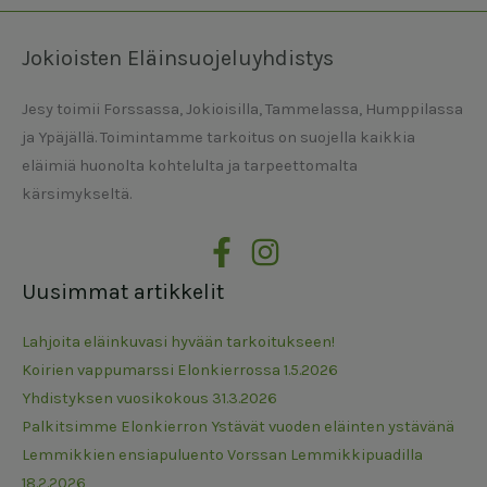
Jokioisten Eläinsuojeluyhdistys
Jesy toimii Forssassa, Jokioisilla, Tammelassa, Humppilassa
ja Ypäjällä. Toimintamme tarkoitus on suojella kaikkia
eläimiä huonolta kohtelulta ja tarpeettomalta
kärsimykseltä.
Uusimmat artikkelit
Lahjoita eläinkuvasi hyvään tarkoitukseen!
Koirien vappumarssi Elonkierrossa 1.5.2026
Yhdistyksen vuosikokous 31.3.2026
Palkitsimme Elonkierron Ystävät vuoden eläinten ystävänä
Lemmikkien ensiapuluento Vorssan Lemmikkipuadilla
18.2.2026