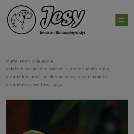
Siirry
sisältöön
Muita lemmikkieläimiä
Vaikka kissa ja koira ovatkin Suomen suosituimpia
lemmikkieläimiä, on olemassa myös monia muita
lemmikiksi soveltuvia lajeja.