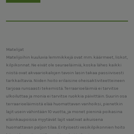
Matelijat
Matelijoihin kuuluvia lemmikkejä ovat mm. käärmeet, liskot,
kilpikonnat. Ne eivät ole seuraeläimiä, koska lähes kaikki
niistä ovat akvaariokalojen tavoin lasin takaa passiivisesti
tarkkailtavia. Niiden hoito erilaisine oheisaktiviteetteineen
tarjoaa runsaasti tekemistä. Terraarioeläimiä ei tarvitse
ulkoiluttaa ja monia ei tarvitse ruokkia päivittäin. Suurin osa
terraarioeläimistä elää huomattavan vanhoiksi, pienetkin
lajit usein vähintään 10 vuotta, ja monet pieninä poikasina
eläinkaupoissa myytävät lajit vaativat aikuisena
huomattavan paljon tilaa. Erityisesti vesikilpikonnien hoito