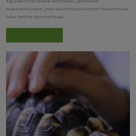
käy pidemmän päälle rasittavaksi jatkuvinen
vedenvaihtoineen, joten eksoottisten eläinten hankkimista
tulee harkita hyvin tarkkaan.
www.herpetomania.fi