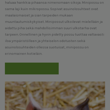
haluaa hankkia pihaansa nimenomaan sikoja. Minipossu on
sama laji kuin mikropossu. Sopivat asuinolosuhteet ovat
maalaismaiset ja sian tarpeiden mukaan
muuntautumiskykyiset. Minipossut ulkoilevat mielellään ja
aidattu piha sekä mahdollisimman suuri ulkotarha ovat
tarpeen. Onnellinen ja hyvin pidetty possu tuottaa valtavasti
iloa ympäristölleen ja yhteiselon odotusten sekä
asuinolosuhteiden ollessa suotuisat, minipossu on
erinomainen kotieläin.
www.minipossuyhdistys.fi