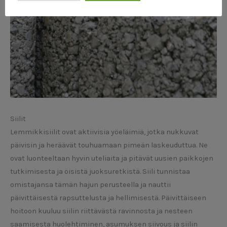
Siilit
Lemmikkisiilit ovat aktiivisia yöeläimiä, jotka nukkuvat
päivisin ja heräävät touhuamaan pimeän laskeuduttua. Ne
ovat luonteeltaan hyvin uteliaita ja pitävät uusien paikkojen
tutkimisesta ja öisistä juoksuretkistä. Siili tunnistaa
omistajansa tämän hajun perusteella ja nauttii
päivittäisestä rapsuttelusta ja hellimisestä. Päivittäiseen
hoitoon kuuluu siilin riittävästä ravinnosta ja nesteen
saamisesta huolehtiminen, asumuksen siivous ja siilin