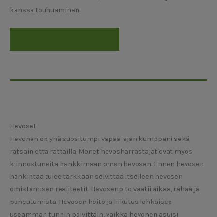
kanssa touhuaminen.
www.suomensiiliyhdistys.fi
Hevoset
Hevonen on yhä suositumpi vapaa-ajan kumppani sekä
ratsain että rattailla. Monet hevosharrastajat ovat myös
kiinnostuneita hankkimaan oman hevosen. Ennen hevosen
hankintaa tulee tarkkaan selvittää itselleen hevosen
omistamisen realiteetit. Hevosenpito vaatii aikaa, rahaa ja
paneutumista. Hevosen hoito ja liikutus lohkaisee
useamman tunnin päivittäin, vaikka hevonen asuisi