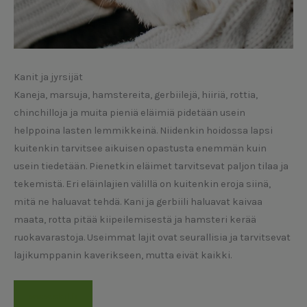
Kanit ja jyrsijät
Kaneja, marsuja, hamstereita, gerbiilejä, hiiriä, rottia,
chinchilloja ja muita pieniä eläimiä pidetään usein
helppoina lasten lemmikkeinä. Niidenkin hoidossa lapsi
kuitenkin tarvitsee aikuisen opastusta enemmän kuin
usein tiedetään. Pienetkin eläimet tarvitsevat paljon tilaa ja
tekemistä. Eri eläinlajien välillä on kuitenkin eroja siinä,
mitä ne haluavat tehdä. Kani ja gerbiili haluavat kaivaa
maata, rotta pitää kiipeilemisestä ja hamsteri kerää
ruokavarastoja. Useimmat lajit ovat seurallisia ja tarvitsevat
lajikumppanin kaverikseen, mutta eivät kaikki.
www.skjl.fi