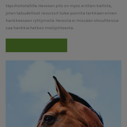
täysihoitotallilla. Hevosen pito on myös erittäin kallista,
joten taloudelliset resurssit tulee punnita tarkkaan ennen
hankkeeseen ryhtymistä. Hevosta ei missään olosuhteissa
saa hankkia hetken mielijohteesta.
www.suomenhevosliitto.fi