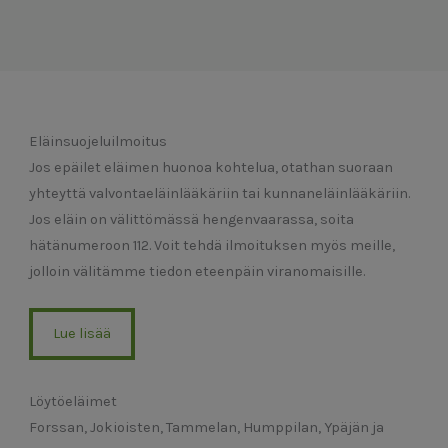
Eläinsuojeluilmoitus
Jos epäilet eläimen huonoa kohtelua, otathan suoraan
yhteyttä valvontaeläinlääkäriin tai kunnaneläinlääkäriin.
Jos eläin on välittömässä hengenvaarassa, soita
hätänumeroon 112. Voit tehdä ilmoituksen myös meille,
jolloin välitämme tiedon eteenpäin viranomaisille.
Lue lisää
Löytöeläimet
Forssan, Jokioisten, Tammelan, Humppilan, Ypäjän ja