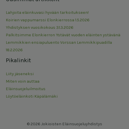
Lahjoita eläinkuvasi hyvään tarkoitukseen!
Koirien vappumarssi Elonkierrossa 1.5.2026
Yhdistyksen vuosikokous 31.3.2026
Palkitsimme Elonkierron Ystävät vuoden eläinten ystävänä
Lemmikkien ensiapuluento Vorssan Lemmikkipuadilla
18.2.2026
Pikalinkit
Liity jäseneksi
Miten voin auttaa
Eläinsuojeluilmoitus
Löytöeläinkoti Käpälämäki
© 2026 Jokioisten Eläinsuojeluyhdistys