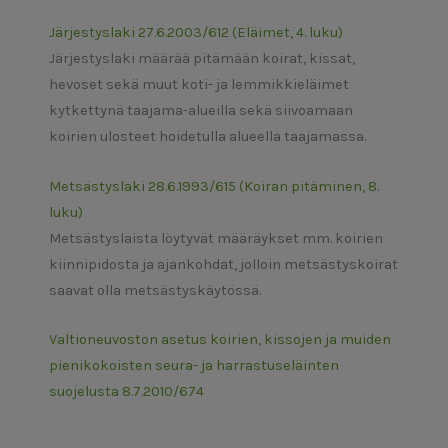
Järjestyslaki 27.6.2003/612 (Eläimet, 4. luku)
Järjestyslaki määrää pitämään koirat, kissat,
hevoset sekä muut koti- ja lemmikkieläimet
kytkettynä taajama-alueilla sekä siivoamaan
koirien ulosteet hoidetulla alueella taajamassa.
Metsästyslaki 28.6.1993/615 (Koiran pitäminen, 8.
luku)
Metsästyslaista löytyvät määräykset mm. koirien
kiinnipidosta ja ajankohdat, jolloin metsästyskoirat
saavat olla metsästyskäytössä.
Valtioneuvoston asetus koirien, kissojen ja muiden
pienikokoisten seura- ja harrastuseläinten
suojelusta 8.7.2010/674