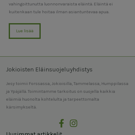
vahingoittunutta luonnonvaraista eläintä. Eläintä ei
kuitenkaan tule hoitaa ilman asiantuntevaa apua.
Lue lisää
Jokioisten Eläinsuojeluyhdistys
Jesy toimii Forssassa, Jokioisilla, Tammelassa, Humppilassa
ja Ypäjällä. Toimintamme tarkoitus on suojella kaikkia
eläimiä huonolta kohtelulta ja tarpeettomalta
kärsimykseltä.
Uusimmat artikkelit