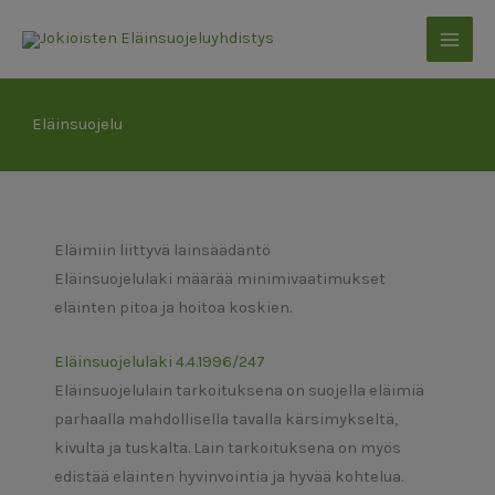
Siirry
sisältöön
Eläinsuojelu
Eläimiin liittyvä lainsäädäntö
Eläinsuojelulaki määrää minimivaatimukset
eläinten pitoa ja hoitoa koskien.
Eläinsuojelulaki 4.4.1996/247
Eläinsuojelulain tarkoituksena on suojella eläimiä
parhaalla mahdollisella tavalla kärsimykseltä,
kivulta ja tuskalta. Lain tarkoituksena on myös
edistää eläinten hyvinvointia ja hyvää kohtelua.