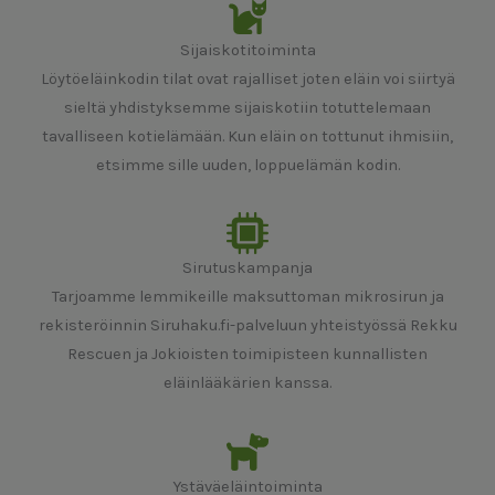
Sijaiskotitoiminta
Löytöeläinkodin tilat ovat rajalliset joten eläin voi siirtyä
sieltä yhdistyksemme sijaiskotiin totuttelemaan
tavalliseen kotielämään. Kun eläin on tottunut ihmisiin,
etsimme sille uuden, loppuelämän kodin.
Sirutuskampanja
Tarjoamme lemmikeille maksuttoman mikrosirun ja
rekisteröinnin Siruhaku.fi-palveluun yhteistyössä Rekku
Rescuen ja Jokioisten toimipisteen kunnallisten
eläinlääkärien kanssa.
Ystäväeläintoiminta