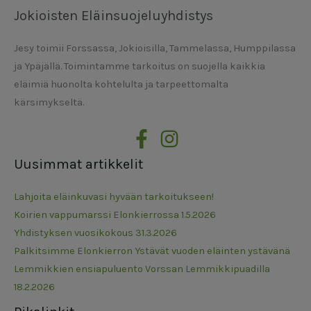
Jokioisten Eläinsuojeluyhdistys
Jesy toimii Forssassa, Jokioisilla, Tammelassa, Humppilassa
ja Ypäjällä. Toimintamme tarkoitus on suojella kaikkia
eläimiä huonolta kohtelulta ja tarpeettomalta
kärsimykseltä.
Uusimmat artikkelit
Lahjoita eläinkuvasi hyvään tarkoitukseen!
Koirien vappumarssi Elonkierrossa 1.5.2026
Yhdistyksen vuosikokous 31.3.2026
Palkitsimme Elonkierron Ystävät vuoden eläinten ystävänä
Lemmikkien ensiapuluento Vorssan Lemmikkipuadilla
18.2.2026