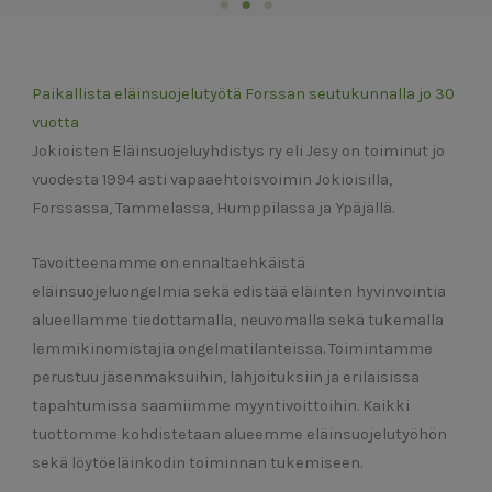
Paikallista eläinsuojelutyötä Forssan seutukunnalla jo 30
vuotta
Jokioisten Eläinsuojeluyhdistys ry eli Jesy on toiminut jo
vuodesta 1994 asti vapaaehtoisvoimin Jokioisilla,
Forssassa, Tammelassa, Humppilassa ja Ypäjällä.
Tavoitteenamme on ennaltaehkäistä
eläinsuojeluongelmia sekä edistää eläinten hyvinvointia
alueellamme tiedottamalla, neuvomalla sekä tukemalla
lemmikinomistajia ongelmatilanteissa. Toimintamme
perustuu jäsenmaksuihin, lahjoituksiin ja erilaisissa
tapahtumissa saamiimme myyntivoittoihin. Kaikki
tuottomme kohdistetaan alueemme eläinsuojelutyöhön
sekä löytöeläinkodin toiminnan tukemiseen.