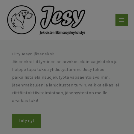
Siirry
sisältöön
Liity Jesyn jäseneksi!
Jäseneksi liittyminen on arvokas eläinsuojeluteko ja
helppo tapa tukea yhdistystämme. Jesy tekee
paikallista eläinsuojelutyötä vapaaehtoisvoimin,
jäsenmaksujen ja lahjoitusten turvin. Vaikka aikasi ei
riittäisi aktiivitoimintaan, jäsenyytesi on meille
arvokas tuki!
Liity nyt