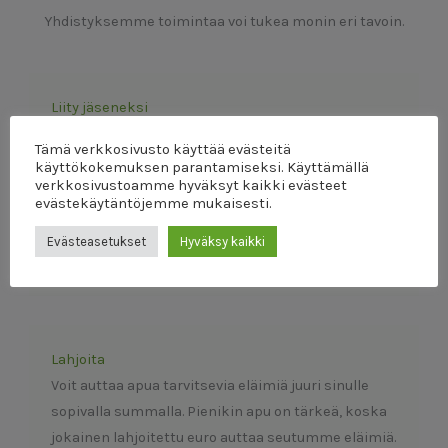
Yhdistyksemme toimintaa voi tukea monin eri tavoin.
Liity jäseneksi
Jäseneksi liittyminen on arvokas eläinsuojeluteko.
Tämä verkkosivusto käyttää evästeitä
Vaikka aikasi ei riittäisi aktiivitoimintaan,
käyttökokemuksen parantamiseksi. Käyttämällä
jäsenyytesi on meille arvokas tuki!
verkkosivustoamme hyväksyt kaikki evästeet
evästekäytäntöjemme mukaisesti.
Evästeasetukset
Hyväksy kaikki
Lue lisää
Lahjoita
Voit auttaa apua tarvitsevia eläimiä juuri sinulle
sopivalla summalla. Pienikin apu on tärkeä, koska
jokainen lahjoitettu euro auttaa seutumme eläimiä.