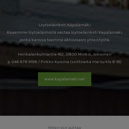
Löytöeläinkoti Käpälämäki
Alueemme löytöeläimistä vastaa löytöeläinkoti Käpälämäki,
jonka kanssa teemme aktiivisesti yhteistyötä.
Honkalankulmantie 162, 31630 Minkiö, Jokioinen
p. 046 878 9196 / Pirkko Kuisma (soittoaika ma-su klo 8-18)
www.kapalamaki.net
Miten voit auttaa