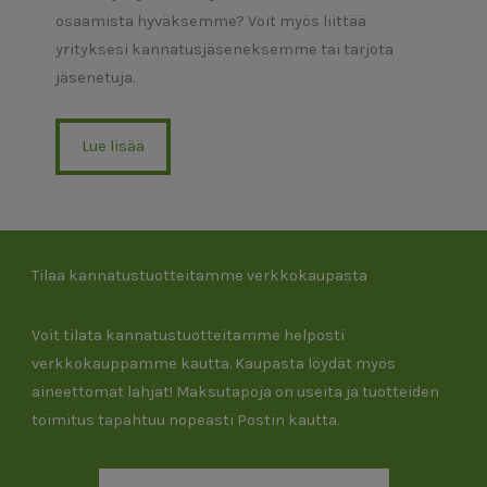
osaamista hyväksemme? Voit myös liittää
yrityksesi kannatusjäseneksemme tai tarjota
jäsenetuja.
Lue lisää
Tilaa kannatustuotteitamme verkkokaupasta
Voit tilata kannatustuotteitamme helposti
verkkokauppamme kautta. Kaupasta löydät myös
aineettomat lahjat! Maksutapoja on useita ja tuotteiden
toimitus tapahtuu nopeasti Postin kautta.