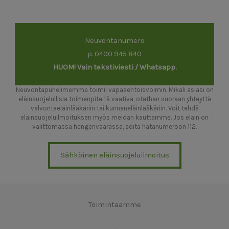
Neuvontanumero
p. 0400 945 840
HUOM! Vain tekstiviesti / Whatsapp.
Neuvontapuhelimemme toimii vapaaehtoisvoimin. Mikäli asiasi on
eläinsuojelullisia toimenpiteitä vaativa, otathan suoraan yhteyttä
valvontaeläinlääkäriin tai kunnaneläinlääkäriin. Voit tehdä
eläinsuojeluilmoituksen myös meidän kauttamme. Jos eläin on
välittömässä hengenvaarassa, soita hätänumeroon 112.
Sähköinen eläinsuojeluilmoitus
Toimintaamme