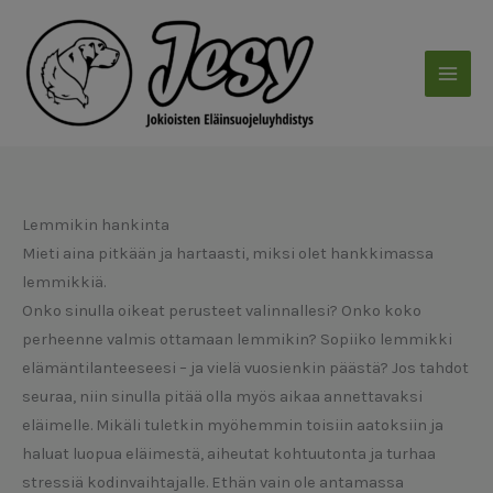
Siirry
sisältöön
Lemmikin hankinta
Mieti aina pitkään ja hartaasti, miksi olet hankkimassa
lemmikkiä.
Onko sinulla oikeat perusteet valinnallesi? Onko koko
perheenne valmis ottamaan lemmikin? Sopiiko lemmikki
elämäntilanteeseesi – ja vielä vuosienkin päästä? Jos tahdot
seuraa, niin sinulla pitää olla myös aikaa annettavaksi
eläimelle. Mikäli tuletkin myöhemmin toisiin aatoksiin ja
haluat luopua eläimestä, aiheutat kohtuutonta ja turhaa
stressiä kodinvaihtajalle. Ethän vain ole antamassa