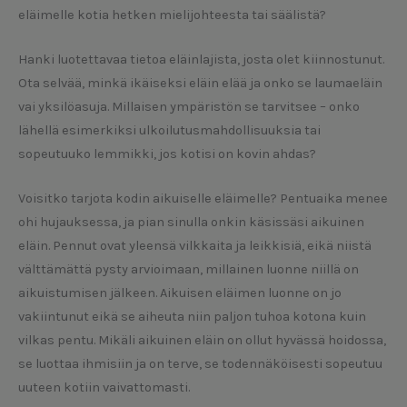
eläimelle kotia hetken mielijohteesta tai säälistä?
Hanki luotettavaa tietoa eläinlajista, josta olet kiinnostunut.
Ota selvää, minkä ikäiseksi eläin elää ja onko se laumaeläin
vai yksilöasuja. Millaisen ympäristön se tarvitsee – onko
lähellä esimerkiksi ulkoilutusmahdollisuuksia tai
sopeutuuko lemmikki, jos kotisi on kovin ahdas?
Voisitko tarjota kodin aikuiselle eläimelle? Pentuaika menee
ohi hujauksessa, ja pian sinulla onkin käsissäsi aikuinen
eläin. Pennut ovat yleensä vilkkaita ja leikkisiä, eikä niistä
välttämättä pysty arvioimaan, millainen luonne niillä on
aikuistumisen jälkeen. Aikuisen eläimen luonne on jo
vakiintunut eikä se aiheuta niin paljon tuhoa kotona kuin
vilkas pentu. Mikäli aikuinen eläin on ollut hyvässä hoidossa,
se luottaa ihmisiin ja on terve, se todennäköisesti sopeutuu
uuteen kotiin vaivattomasti.