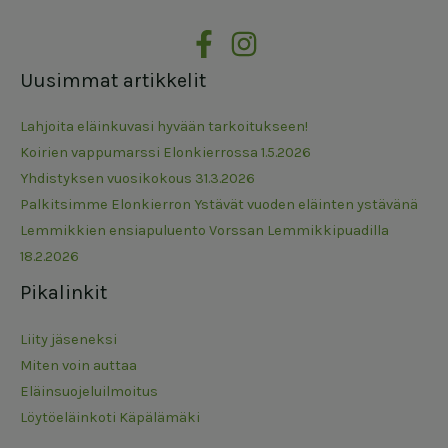
Uusimmat artikkelit
Lahjoita eläinkuvasi hyvään tarkoitukseen!
Koirien vappumarssi Elonkierrossa 1.5.2026
Yhdistyksen vuosikokous 31.3.2026
Palkitsimme Elonkierron Ystävät vuoden eläinten ystävänä
Lemmikkien ensiapuluento Vorssan Lemmikkipuadilla
18.2.2026
Pikalinkit
Liity jäseneksi
Miten voin auttaa
Eläinsuojeluilmoitus
Löytöeläinkoti Käpälämäki