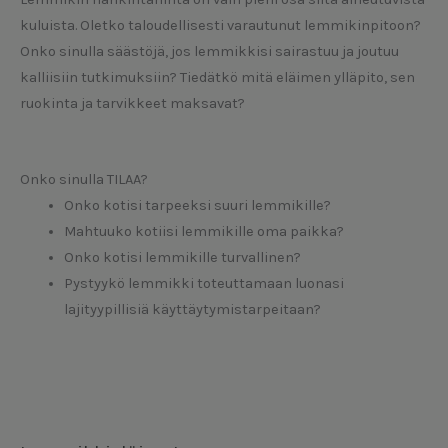
kuluista. Oletko taloudellisesti varautunut lemmikinpitoon?
Onko sinulla säästöjä, jos lemmikkisi sairastuu ja joutuu
kalliisiin tutkimuksiin? Tiedätkö mitä eläimen ylläpito, sen
ruokinta ja tarvikkeet maksavat?
Onko sinulla TILAA?
Onko kotisi tarpeeksi suuri lemmikille?
Mahtuuko kotiisi lemmikille oma paikka?
Onko kotisi lemmikille turvallinen?
Pystyykö lemmikki toteuttamaan luonasi
lajityypillisiä käyttäytymistarpeitaan?