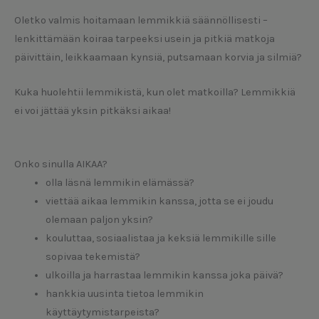
Oletko valmis hoitamaan lemmikkiä säännöllisesti –
lenkittämään koiraa tarpeeksi usein ja pitkiä matkoja
päivittäin, leikkaamaan kynsiä, putsamaan korvia ja silmiä?
Kuka huolehtii lemmikistä, kun olet matkoilla? Lemmikkiä
ei voi jättää yksin pitkäksi aikaa!
Onko sinulla AIKAA?
olla läsnä lemmikin elämässä?
viettää aikaa lemmikin kanssa, jotta se ei joudu
olemaan paljon yksin?
kouluttaa, sosiaalistaa ja keksiä lemmikille sille
sopivaa tekemistä?
ulkoilla ja harrastaa lemmikin kanssa joka päivä?
hankkia uusinta tietoa lemmikin
käyttäytymistarpeista?