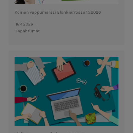
Koirien vappumarssi Elonkierrossa 1.5.2026
18.4.2026
Tapahtumat