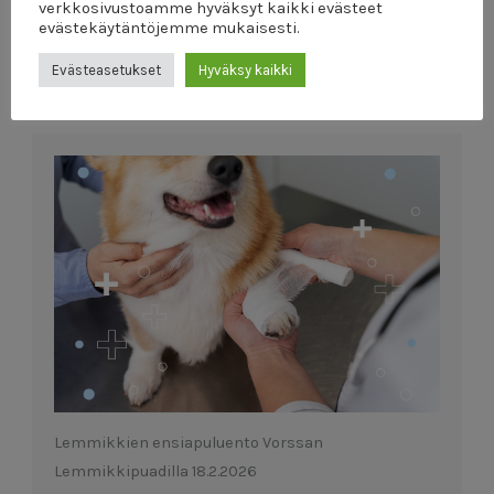
verkkosivustoamme hyväksyt kaikki evästeet
evästekäytäntöjemme mukaisesti.
19.2.2026
Yleinen
Evästeasetukset
Hyväksy kaikki
Lemmikkien ensiapuluento Vorssan
Lemmikkipuadilla 18.2.2026