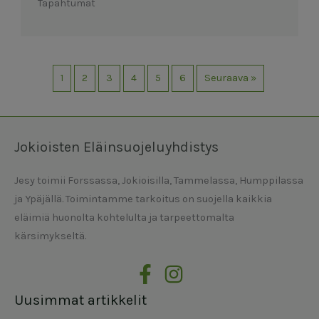
Tapahtumat
1
2
3
4
5
6
Seuraava »
Jokioisten Eläinsuojeluyhdistys
Jesy toimii Forssassa, Jokioisilla, Tammelassa, Humppilassa
ja Ypäjällä. Toimintamme tarkoitus on suojella kaikkia
eläimiä huonolta kohtelulta ja tarpeettomalta
kärsimykseltä.
Uusimmat artikkelit