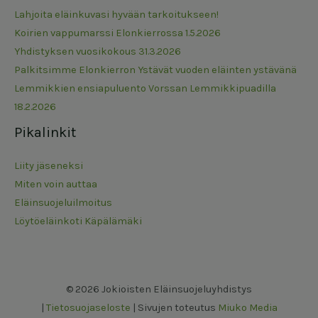
Lahjoita eläinkuvasi hyvään tarkoitukseen!
Koirien vappumarssi Elonkierrossa 1.5.2026
Yhdistyksen vuosikokous 31.3.2026
Palkitsimme Elonkierron Ystävät vuoden eläinten ystävänä
Lemmikkien ensiapuluento Vorssan Lemmikkipuadilla
18.2.2026
Pikalinkit
Liity jäseneksi
Miten voin auttaa
Eläinsuojeluilmoitus
Löytöeläinkoti Käpälämäki
© 2026 Jokioisten Eläinsuojeluyhdistys
|
Tietosuojaseloste
| Sivujen toteutus
Miuko Media