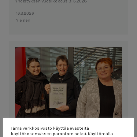
Yhdistyksen vuosikokous 31.3.2026
16.3.2026
Yleinen
Palkitsimme Elonkierron Ystävät vuoden eläinten
Tämä verkkosivusto käyttää evästeitä
käyttökokemuksen parantamiseksi. Käyttämällä
ystävänä