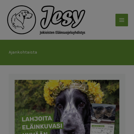
Siirry
sisältöön
Ajankohtaista