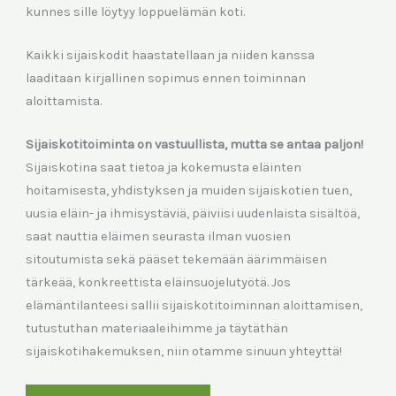
kunnes sille löytyy loppuelämän koti.
Kaikki sijaiskodit haastatellaan ja niiden kanssa
laaditaan kirjallinen sopimus ennen toiminnan
aloittamista.
Sijaiskotitoiminta on vastuullista, mutta se antaa paljon!
Sijaiskotina saat tietoa ja kokemusta eläinten
hoitamisesta, yhdistyksen ja muiden sijaiskotien tuen,
uusia eläin- ja ihmisystäviä, päiviisi uudenlaista sisältöä,
saat nauttia eläimen seurasta ilman vuosien
sitoutumista sekä pääset tekemään äärimmäisen
tärkeää, konkreettista eläinsuojelutyötä. Jos
elämäntilanteesi sallii sijaiskotitoiminnan aloittamisen,
tutustuthan materiaaleihimme ja täytäthän
sijaiskotihakemuksen, niin otamme sinuun yhteyttä!