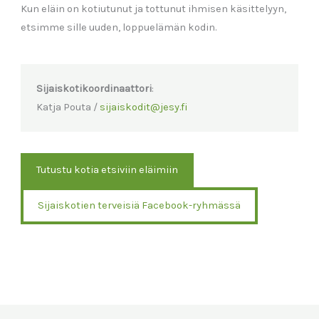
Kun eläin on kotiutunut ja tottunut ihmisen käsittelyyn,
etsimme sille uuden, loppuelämän kodin.
Sijaiskotikoordinaattori
:
Katja Pouta /
sijaiskodit@jesy.fi
Tutustu kotia etsiviin eläimiin
Sijaiskotien terveisiä Facebook-ryhmässä