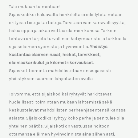
Tule mukaan toimintaan!
Sijaiskodiksi haluavalta henkilöltä ei edellytetä mitään
erityisiä tietoja tai taitoja. Tarvitaan vain kärsivällisyyttä,
halua oppia ja aikaa viettää eläimen kanssa. Tärkein
tehtävä on tarjota turvallinen kotiympäristö ja tarkkailla
sijaiseläimen syömistä ja hyvinvointia.
Yhdistys
kustantaa eläimen ruoat, hiekat, tarvikkeet,
eläinlääkärikulut ja kilometrikorvaukset
.
Sijaiskotitoiminta mahdollistetaan ensisijaisesti
yhdistyksen saamien lahjoitusten avulla.
Toivomme, että sijaiskodiksi ryhtyvät harkitsevat
huolellisesti toimintaan mukaan lähtemistä sekä
keskustelevat mahdollisten perheenjäsentensä kanssa
asiasta. Sijaiskodiksi ryhtyy koko perhe ja sen tulee olla
yhteinen päätös. Sijaiskoti on vastuussa hoitoon
ottamansa eläimen hyvinvoinnista aina siihen asti,