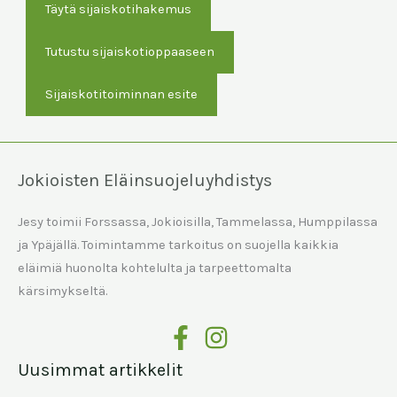
Täytä sijaiskotihakemus
Tutustu sijaiskotioppaaseen
Sijaiskotitoiminnan esite
Jokioisten Eläinsuojeluyhdistys
Jesy toimii Forssassa, Jokioisilla, Tammelassa, Humppilassa
ja Ypäjällä. Toimintamme tarkoitus on suojella kaikkia
eläimiä huonolta kohtelulta ja tarpeettomalta
kärsimykseltä.
Uusimmat artikkelit