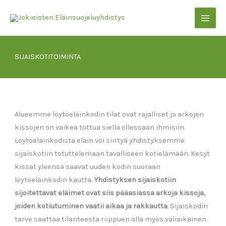
Siirry
sisältöön
SIJAISKOTITOIMINTA
Alueemme löytöeläinkodin tilat ovat rajalliset jª arkojen
kissojen on vaikea tottua siellä ollessaan ihmisiin.
Löytöeläinkodista eläin voi siirtyä yhdistyksemme
sijaiskotiin totuttelemaan tavalliseen kotielämään. Kesyt
kissat yleensä saavat uuden kodin suoraan
löytöeläinkodin kautta.
Yhdistyksen sijaiskotiin
sijoitettavat eläimet ovat siis pääasiassa arkoja kissoja,
joiden kotiutuminen vaatii aikaa ja rakkautta
. Sijaiskodin
tarve saattaa tilanteesta riippuen olla myös väliaikainen.