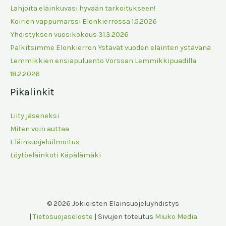
Lahjoita eläinkuvasi hyvään tarkoitukseen!
Koirien vappumarssi Elonkierrossa 1.5.2026
Yhdistyksen vuosikokous 31.3.2026
Palkitsimme Elonkierron Ystävät vuoden eläinten ystävänä
Lemmikkien ensiapuluento Vorssan Lemmikkipuadilla
18.2.2026
Pikalinkit
Liity jäseneksi
Miten voin auttaa
Eläinsuojeluilmoitus
Löytöeläinkoti Käpälämäki
© 2026 Jokioisten Eläinsuojeluyhdistys
|
Tietosuojaseloste
| Sivujen toteutus
Miuko Media