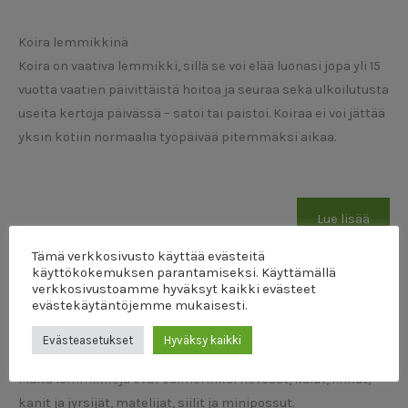
Koira lemmikkinä
Koira on vaativa lemmikki, sillä se voi elää luonasi jopa yli 15
vuotta vaatien päivittäistä hoitoa ja seuraa sekä ulkoilutusta
useita kertoja päivässä – satoi tai paistoi. Koiraa ei voi jättää
yksin kotiin normaalia työpäivää pitemmäksi aikaa.
Lue lisää
Tämä verkkosivusto käyttää evästeitä
käyttökokemuksen parantamiseksi. Käyttämällä
verkkosivustoamme hyväksyt kaikki evästeet
evästekäytäntöjemme mukaisesti.
Evästeasetukset
Hyväksy kaikki
Muita lemmikkieläimiä
Muita lemmikkejä ovat esimerkiksi hevoset, kalat, linnut,
kanit ja jyrsijät, matelijat, siilit ja minipossut.