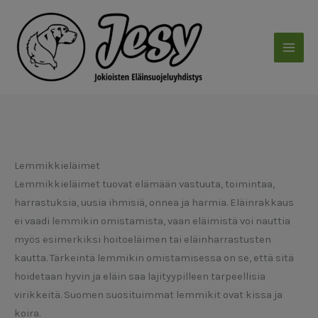
Siirry
sisältöön
Lemmikkieläimet
Lemmikkieläimet tuovat elämään vastuuta, toimintaa,
harrastuksia, uusia ihmisiä, onnea ja harmia. Eläinrakkaus
ei vaadi lemmikin omistamista, vaan eläimistä voi nauttia
myös esimerkiksi hoitoeläimen tai eläinharrastusten
kautta. Tärkeintä lemmikin omistamisessa on se, että sitä
hoidetaan hyvin ja eläin saa lajityypilleen tarpeellisia
virikkeitä. Suomen suosituimmat lemmikit ovat kissa ja
koira.