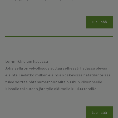
Lue lisää
Lemmikkieläin hädässä
Jokaisella on velvollisuus auttaa selkeästi hädässä olevaa
eläintä. Tiedätkö milloin eläimiä koskevissa hätätilanteissa
tulee soittaa hätänumeroon? Mitä puuhun kiivenneelle
kissalle tai autoon jätetylle eläimelle kuuluu tehdä?
Lue lisää