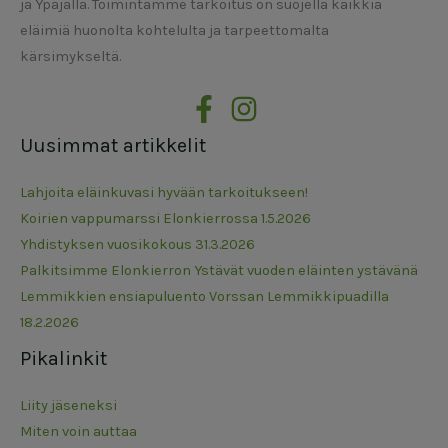
ja Ypäjällä. Toimintamme tarkoitus on suojella kaikkia
eläimiä huonolta kohtelulta ja tarpeettomalta
kärsimykseltä.
Uusimmat artikkelit
Lahjoita eläinkuvasi hyvään tarkoitukseen!
Koirien vappumarssi Elonkierrossa 1.5.2026
Yhdistyksen vuosikokous 31.3.2026
Palkitsimme Elonkierron Ystävät vuoden eläinten ystävänä
Lemmikkien ensiapuluento Vorssan Lemmikkipuadilla
18.2.2026
Pikalinkit
Liity jäseneksi
Miten voin auttaa