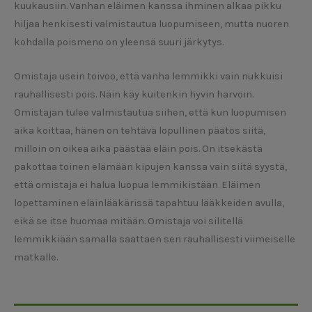
kuukausiin. Vanhan eläimen kanssa ihminen alkaa pikku
hiljaa henkisesti valmistautua luopumiseen, mutta nuoren
kohdalla poismeno on yleensä suuri järkytys.
Omistaja usein toivoo, että vanha lemmikki vain nukkuisi
rauhallisesti pois. Näin käy kuitenkin hyvin harvoin.
Omistajan tulee valmistautua siihen, että kun luopumisen
aika koittaa, hänen on tehtävä lopullinen päätös siitä,
milloin on oikea aika päästää eläin pois. On itsekästä
pakottaa toinen elämään kipujen kanssa vain siitä syystä,
että omistaja ei halua luopua lemmikistään. Eläimen
lopettaminen eläinlääkärissä tapahtuu lääkkeiden avulla,
eikä se itse huomaa mitään. Omistaja voi silitellä
lemmikkiään samalla saattaen sen rauhallisesti viimeiselle
matkalle.