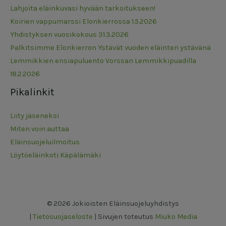
Lahjoita eläinkuvasi hyvään tarkoitukseen!
Koirien vappumarssi Elonkierrossa 1.5.2026
Yhdistyksen vuosikokous 31.3.2026
Palkitsimme Elonkierron Ystävät vuoden eläinten ystävänä
Lemmikkien ensiapuluento Vorssan Lemmikkipuadilla
18.2.2026
Pikalinkit
Liity jäseneksi
Miten voin auttaa
Eläinsuojeluilmoitus
Löytöeläinkoti Käpälämäki
© 2026 Jokioisten Eläinsuojeluyhdistys
|
Tietosuojaseloste
| Sivujen toteutus
Miuko Media