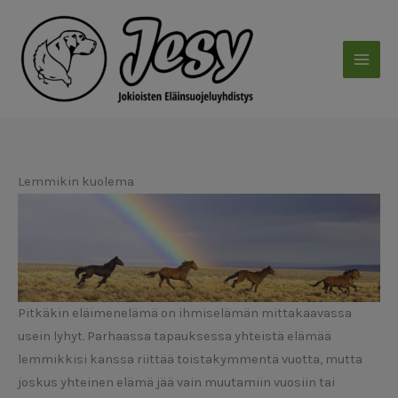
Siirry
sisältöön
Lemmikin kuolema
Pitkäkin eläimenelämä on ihmiselämän mittakaavassa
usein lyhyt. Parhaassa tapauksessa yhteistä elämää
lemmikkisi kanssa riittää toistakymmentä vuotta, mutta
joskus yhteinen elämä jää vain muutamiin vuosiin tai