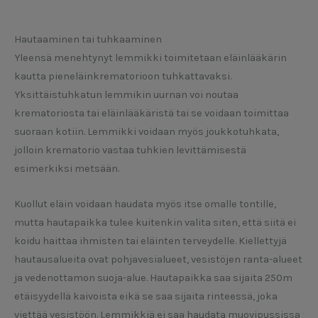
Hautaaminen tai tuhkaaminen
Yleensä menehtynyt lemmikki toimitetaan eläinlääkärin
kautta pieneläinkrematorioon tuhkattavaksi.
Yksittäistuhkatun lemmikin uurnan voi noutaa
krematoriosta tai eläinlääkäristä tai se voidaan toimittaa
suoraan kotiin. Lemmikki voidaan myös joukkotuhkata,
jolloin krematorio vastaa tuhkien levittämisestä
esimerkiksi metsään.
Kuollut eläin voidaan haudata myös itse omalle tontille,
mutta hautapaikka tulee kuitenkin valita siten, että siitä ei
koidu haittaa ihmisten tai eläinten terveydelle. Kiellettyjä
hautausalueita ovat pohjavesialueet, vesistöjen ranta-alueet
ja vedenottamon suoja-alue. Hautapaikka saa sijaita 250m
etäisyydellä kaivoista eikä se saa sijaita rinteessä, joka
viettää vesistöön. Lemmikkiä ei saa haudata muovipussissa