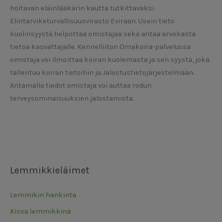
hoitavan eläinlääkärin kautta tutkittavaksi
Elintarviketurvallisuusvirasto Eviraan. Usein tieto
kuolinsyystä helpottaa omistajaa sekä antaa arvokasta
tietoa kasvattajalle. Kennelliiton Omakoira-palvelussa
omistaja voi ilmoittaa koiran kuolemasta ja sen syystä, joka
tallentuu koiran tietoihin ja Jalostustietojärjestelmään.
Antamalla tiedot omistaja voi auttaa rodun
terveysominaisuuksien jalostamista.
Lemmikkieläimet
Lemmikin hankinta
Kissa lemmikkinä