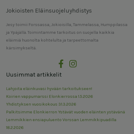
Jokioisten Eläinsuojeluyhdistys
Jesy toimii Forssassa, Jokioisilla, Tammelassa, Humppilassa
ja Ypäjällä. Toimintamme tarkoitus on suojella kaikkia
eläimiä huonolta kohtelulta ja tarpeettomalta
kärsimykseltä.
Uusimmat artikkelit
Lahjoita eläinkuvasi hyvään tarkoitukseen!
Koirien vappumarssi Elonkierrossa 1.5.2026
Yhdistyksen vuosikokous 31.3.2026
Palkitsimme Elonkierron Ystävät vuoden eläinten ystävänä
Lemmikkien ensiapuluento Vorssan Lemmikkipuadilla
18.2.2026