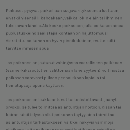
Poikaset pysyvät paikoillaan suojaväritykseensä luottaen,
eivätkä yleensä liikahdakaan, vaikka jokin eläin tai ihminen
tulisi aivan lähelle. Älä koske poikaseen, sillä poikasen ainoa
puolustuskeino saalistajia kohtaan on hajuttomuus!
Vierotettu poikanen on hyvin pienikokoinen, muttei silti
tarvitse ihmisen apua.
Jos poikanen on joutunut vahingossa vaaralliseen paikkaan
(esimerkiksi autotien välittömään läheisyyteen), voit nostaa
poikasen varovasti piiloon pensaikkoon lapiolla tai
heinätupsuja apuna käyttäen.
Jos poikanen on loukkaantunut tai todistettavasti jäänyt
orvoksi, se tulee toimittaa asiantuntijan hoitoon. Kissan tai
koiran käsittelyssä ollut poikanen täytyy aina toimittaa
asiantuntijan tarkastukseen, vaikkei näkyviä vammoja
olisikaan. Laita poikanen varovasti laatikkoon, missä on