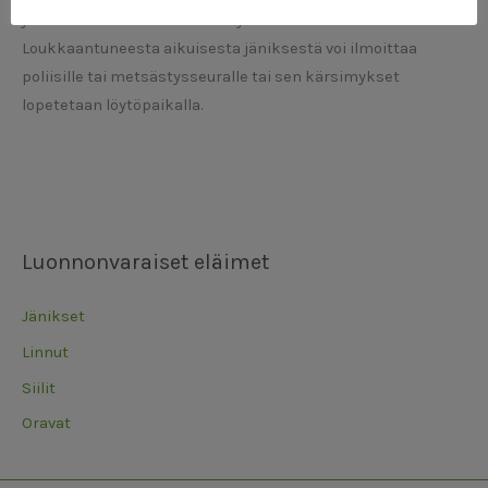
joten kaikkea turhaa käsittelyä tulee välttää.
Loukkaantuneesta aikuisesta jäniksestä voi ilmoittaa
poliisille tai metsästysseuralle tai sen kärsimykset
lopetetaan löytöpaikalla.
Luonnonvaraiset eläimet
Jänikset
Linnut
Siilit
Oravat