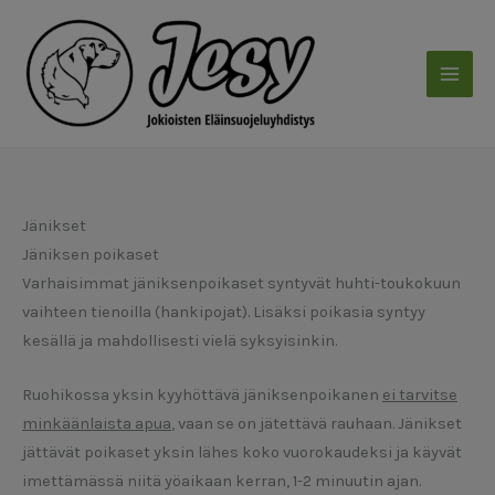
Siirry
sisältöön
Jänikset
Jäniksen poikaset
Varhaisimmat jäniksenpoikaset syntyvät huhti-toukokuun
vaihteen tienoilla (hankipojat). Lisäksi poikasia syntyy
kesällä ja mahdollisesti vielä syksyisinkin.
Ruohikossa yksin kyyhöttävä jäniksenpoikanen
ei tarvitse
minkäänlaista apua
, vaan se on jätettävä rauhaan. Jänikset
jättävät poikaset yksin lähes koko vuorokaudeksi ja käyvät
imettämässä niitä yöaikaan kerran, 1-2 minuutin ajan.