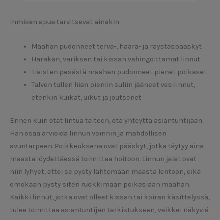
Ihmisen apua tarvitsevat ainakin:
Maahan pudonneet terva-, haara- ja räystäspääskyt
Harakan, variksen tai kissan vahingoittamat linnut
Tiaisten pesästä maahan pudonneet pienet poikaset
Talven tullen liian pieniin suliin jääneet vesilinnut,
etenkin kuikat, uikut ja joutsenet
Ennen kuin otat lintua talteen, ota yhteyttä asiantuntijaan.
Hän osaa arvioida linnun voinnin ja mahdollisen
avuntarpeen. Poikkeuksena ovat pääskyt, jotka täytyy aina
maasta löydettäessä toimittaa hoitoon. Linnun jalat ovat
niin lyhyet, ettei se pysty lähtemään maasta lentoon, eikä
emokaan pysty siten ruokkimaan poikasiaan maahan.
Kaikki linnut, jotka ovat olleet kissan tai koiran käsittelyssä,
tulee toimittaa asiantuntijan tarkistukseen, vaikkei näkyviä