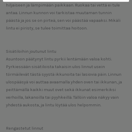
hiljaiseen ja lämpimään paikkaan. Ruokaa tai vettä ei tule
antaa. Linnun kunnon voi tarkistaa muutaman tunnin
päästä ja jos se on pirteä, sen voi päästää vapaaksi. Mikäli
lintu ei piristy, se tulee toimittaa hoitoon.
Sisätiloihin joutunut lintu
Asuntoon päätynyt lintu pyrkii lentämään valoa kohti.
Pyrkiessään sisätiloista takaisin ulos linnut usein
törmäilevät tästä syystä ikkunoita tai lasiovia päin. Linnun
ulospääsyä voi auttaa avaamalla yhden oven tai ikkunan, ja
peittämällä kaikki muut ovet sekä ikkunat esimerkiksi
verhoilla, lakanoilla tai pyyhkeillä. Tällöin valoa näkyy vain
yhdestä aukosta, ja lintu löytää ulos helpommin.
Rengastetut linnut