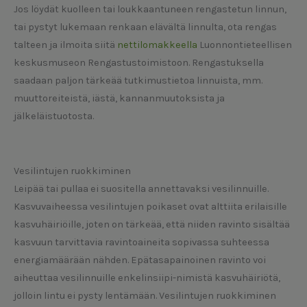
Jos löydät kuolleen tai loukkaantuneen rengastetun linnun,
tai pystyt lukemaan renkaan elävältä linnulta, ota rengas
talteen ja ilmoita siitä
nettilomakkeella
Luonnontieteellisen
keskusmuseon Rengastustoimistoon. Rengastuksella
saadaan paljon tärkeää tutkimustietoa linnuista, mm.
muuttoreiteistä, iästä, kannanmuutoksista ja
jälkeläistuotosta.
Vesilintujen ruokkiminen
Leipää tai pullaa ei suositella annettavaksi vesilinnuille.
Kasvuvaiheessa vesilintujen poikaset ovat alttiita erilaisille
kasvuhäiriöille, joten on tärkeää, että niiden ravinto sisältää
kasvuun tarvittavia ravintoaineita sopivassa suhteessa
energiamäärään nähden. Epätasapainoinen ravinto voi
aiheuttaa vesilinnuille enkelinsiipi-nimistä kasvuhäiriötä,
jolloin lintu ei pysty lentämään. Vesilintujen ruokkiminen