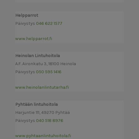
Helpparrot
Päivystys
046 622 1577
www.
helpparro
t
.fi
Heinolan Lintuhoitola
A.F. Aironkatu 3, 18100 Heinola
Päivystys
050 595 1416
www.heinolanlintutarh
a
.fi
Pyhtään lintuhoitola
Harjuntie 111, 49270 Pyhtää
Päivystys
040 518 8976
www.pyhtaanlintuhoitola.fi