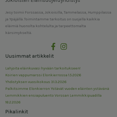
Jokioisten Eläinsuojeluyhdistys
Jesy toimii Forssassa, Jokioisilla, Tammelassa, Humppilassa
ja Ypäjällä. Toimintamme tarkoitus on suojella kaikkia
eläimiä huonolta kohtelulta ja tarpeettomalta
kärsimykseltä.
Uusimmat artikkelit
Lahjoita eläinkuvasi hyvään tarkoitukseen!
Koirien vappumarssi Elonkierrossa 1.5.2026
Yhdistyksen vuosikokous 31.3.2026
Palkitsimme Elonkierron Ystävät vuoden eläinten ystävänä
Lemmikkien ensiapuluento Vorssan Lemmikkipuadilla
18.2.2026
Pikalinkit