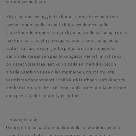
vammoja olisikaan.
Käytä apuna isoa pyyhettä lintua kiinni ottaessasi. Laita
pyyhe linnun päälle ja nosta lintu pyyhkeen sisällä
laatikkoon. Isompien lintujen kyseessä ollessa suojaa itsesi
nokkimiselta: käytä paksuja käsineitä sekä suojalaseja.
Laita lintu laatikkoon, jonka pohjalla on alimmaisena
sanomalehteä ja sen päällä kangasta. Pienet linnut sekä
poikaset voi laittaa laatikon sisällä esimerkiksi pipon
sisälle. Laatikon tulee olla umpinainen, mutta muista
varmistaa hapensaanti. Ethän kurki turhaan laatikkoon tai
kosketa lintua, sillä se voi jopa kuolla stressiin. Muistathan
aina pestä kädet käsiteltyäsi lintua!
Linnun poikaset
Useimmiten pesästään pudonneella keskenkasvuisella
linnulla ei ole hätää, sillä emo ruokkii myös maahan