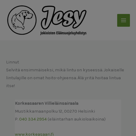
Siirry
sisältöön
Linnut
Selvitä ensimmäiseksi, mikä lintu on kyseessä. Jokaiselle
lintulajille on omat hoito-ohjeensa. Älä yritä hoitaa lintua
itse!
Korkeasaaren Villieläinsairaala
Mustikkamaanpolku 12, 00270 Helsinki
P.
040 334 2954
(eläintarhan aukioloaikoina)
www.korkeasaari.fi