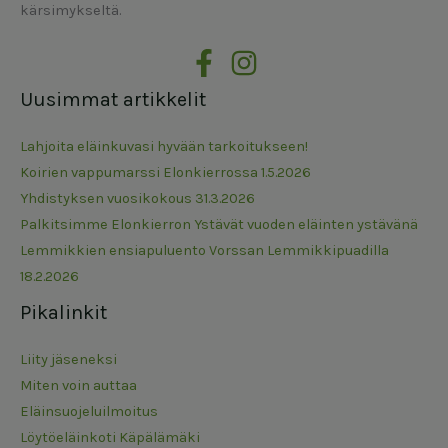
kärsimykseltä.
Uusimmat artikkelit
Lahjoita eläinkuvasi hyvään tarkoitukseen!
Koirien vappumarssi Elonkierrossa 1.5.2026
Yhdistyksen vuosikokous 31.3.2026
Palkitsimme Elonkierron Ystävät vuoden eläinten ystävänä
Lemmikkien ensiapuluento Vorssan Lemmikkipuadilla
18.2.2026
Pikalinkit
Liity jäseneksi
Miten voin auttaa
Eläinsuojeluilmoitus
Löytöeläinkoti Käpälämäki