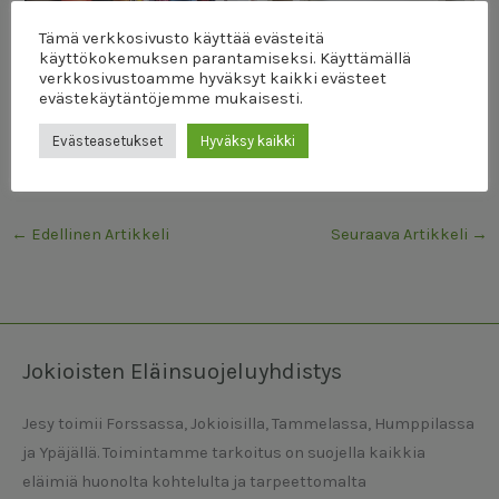
Tämä verkkosivusto käyttää evästeitä
käyttökokemuksen parantamiseksi. Käyttämällä
verkkosivustoamme hyväksyt kaikki evästeet
evästekäytäntöjemme mukaisesti.
Evästeasetukset
Hyväksy kaikki
←
Edellinen Artikkeli
Seuraava Artikkeli
→
Jokioisten Eläinsuojeluyhdistys
Jesy toimii Forssassa, Jokioisilla, Tammelassa, Humppilassa
ja Ypäjällä. Toimintamme tarkoitus on suojella kaikkia
eläimiä huonolta kohtelulta ja tarpeettomalta