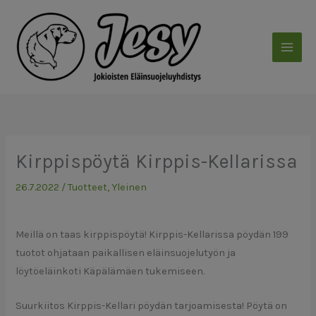
Siirry
sisältöön
Kirppispöytä Kirppis-Kellarissa
26.7.2022
/
Tuotteet
,
Yleinen
Meillä on taas kirppispöytä! Kirppis-Kellarissa pöydän 199
tuotot ohjataan paikallisen eläinsuojelutyön ja
löytöeläinkoti Käpälämäen tukemiseen.
Suurkiitos Kirppis-Kellari pöydän tarjoamisesta! Pöytä on