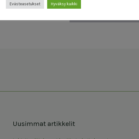
Evästeasetukset
Hyväksy kaikki
Uusimmat artikkelit