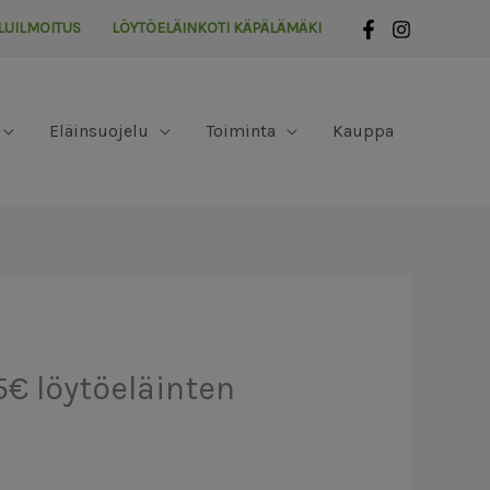
LUILMOITUS
LÖYTÖELÄINKOTI KÄPÄLÄMÄKI
Eläinsuojelu
Toiminta
Kauppa
5€ löytöeläinten