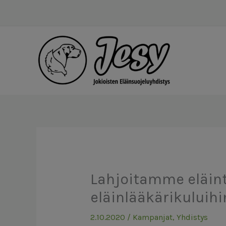
Siirry
sisältöön
Lahjoitamme eläinte
eläinlääkärikuluihi
2.10.2020
/
Kampanjat
,
Yhdistys