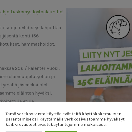
lahjoituskeräys löytöeläimille
!
äinsuojeluyhdistys lahjoittaa
ta jäsentä kohti 15€
rokotukset, hammashoidot,
aksaa 20€ / kalenterivuosi.
me eläinsuojelutyöhön ja
ttymällä jäseneksi olet
aamme eläinten hyväksi.
arkoitettuja etuja
Tämä verkkosivusto käyttää evästeitä käyttökokemuksen
parantamiseksi. Käyttämällä verkkosivustoamme hyväksyt
kaikki evästeet evästekäytäntöjemme mukaisesti.