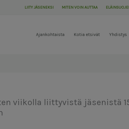
LIITY JÄSENEKSI
MITEN VOIN AUTTAA
ELÄINSUOJE
Ajankohtaista
Kotia etsivät
Yhdistys
n viikolla liittyvistä jäsenistä 1
n