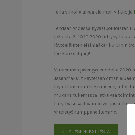
Tällä viikolla alkaa eläinten viikko ja
Tehdään yhdessä hyvää! Jokioisten El
jokaista 2.-10.10.2020 liittynyttä uut
löytöeläinten eläinlääkärikuluihin (
leikkaukset jne)!
Varsinainen jäsenyys vuodelle 2020 m
Jäsenmaksut käytetään oman alueem
löytöeläinkodin tukemiseen, joten lii
mukana tukemassa jatkuvaa toimint
Liityttyäsi saat vain Jesyn jäsenille t
yhteistyökumppaneiltamme.
LIITY JÄSENEKSI TÄSTÄ