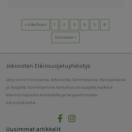
« Edellinen
1
2
3
4
5
6
Seuraava »
Jokioisten Eläinsuojeluyhdistys
Jesy toimii Forssassa, Jokioisilla, Tammelassa, Humppilassa
ja Ypäjällä. Toimintamme tarkoitus on suojella kaikkia
eläimiä huonolta kohtelulta ja tarpeettomalta
kärsimykseltä.
Uusimmat artikkelit