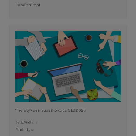
Tapahtumat
Yhdistyksen vuosikokous 31.3.2025
17.3.2025
Yhdistys