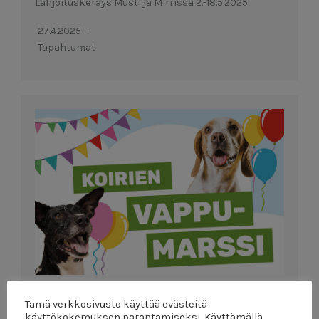
Lahjoituskeräys Musti ja Mirrissä 2.-18.5.2025
27.4.2025
Tapahtumat
Koirien vappumarssi Elonkierrossa 1.5.2025
Tämä verkkosivusto käyttää evästeitä
käyttökokemuksen parantamiseksi. Käyttämällä