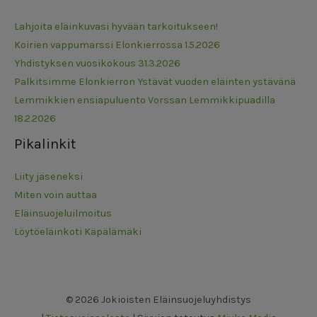
Lahjoita eläinkuvasi hyvään tarkoitukseen!
Koirien vappumarssi Elonkierrossa 1.5.2026
Yhdistyksen vuosikokous 31.3.2026
Palkitsimme Elonkierron Ystävät vuoden eläinten ystävänä
Lemmikkien ensiapuluento Vorssan Lemmikkipuadilla
18.2.2026
Pikalinkit
Liity jäseneksi
Miten voin auttaa
Eläinsuojeluilmoitus
Löytöeläinkoti Käpälämäki
© 2026 Jokioisten Eläinsuojeluyhdistys