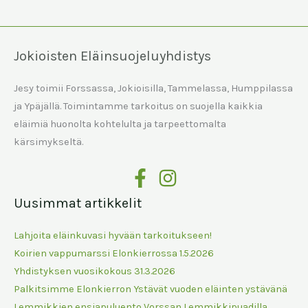
Jokioisten Eläinsuojeluyhdistys
Jesy toimii Forssassa, Jokioisilla, Tammelassa, Humppilassa
ja Ypäjällä. Toimintamme tarkoitus on suojella kaikkia
eläimiä huonolta kohtelulta ja tarpeettomalta
kärsimykseltä.
Uusimmat artikkelit
Lahjoita eläinkuvasi hyvään tarkoitukseen!
Koirien vappumarssi Elonkierrossa 1.5.2026
Yhdistyksen vuosikokous 31.3.2026
Palkitsimme Elonkierron Ystävät vuoden eläinten ystävänä
Lemmikkien ensiapuluento Vorssan Lemmikkipuadilla