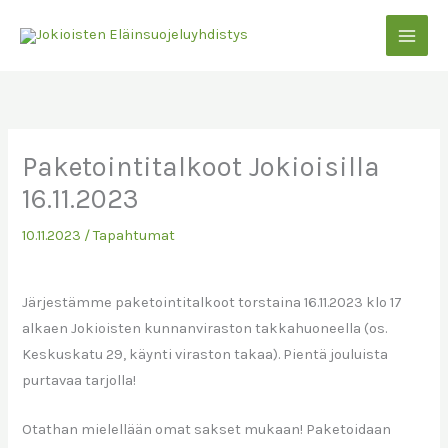
Siirry
sisältöön
Paketointitalkoot Jokioisilla
16.11.2023
10.11.2023
/
Tapahtumat
Järjestämme paketointitalkoot torstaina 16.11.2023 klo 17
alkaen Jokioisten kunnanviraston takkahuoneella (os.
Keskuskatu 29, käynti viraston takaa). Pientä jouluista
purtavaa tarjolla!
Otathan mielellään omat sakset mukaan! Paketoidaan