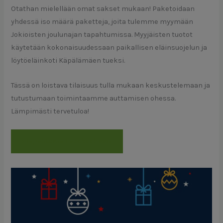
Otathan mielellään omat sakset mukaan! Paketoidaan
yhdessä iso määrä paketteja, joita tulemme myymään
Jokioisten joulunajan tapahtumissa. Myyjäisten tuotot
käytetään kokonaisuudessaan paikallisen eläinsuojelun ja
löytöeläinkoti Käpälämäen tueksi.
Tässä on loistava tilaisuus tulla mukaan keskustelemaan ja
tutustumaan toimintaamme auttamisen ohessa.
Lämpimästi tervetuloa!
› Tapahtuma Facebookissa