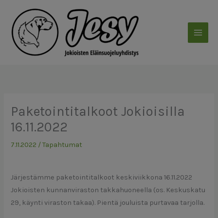
Siirry
sisältöön
Paketointitalkoot Jokioisilla
16.11.2022
7.11.2022
/
Tapahtumat
Järjestämme paketointitalkoot keskiviikkona 16.11.2022
Jokioisten kunnanviraston takkahuoneella (os. Keskuskatu
29, käynti viraston takaa). Pientä jouluista purtavaa tarjolla.