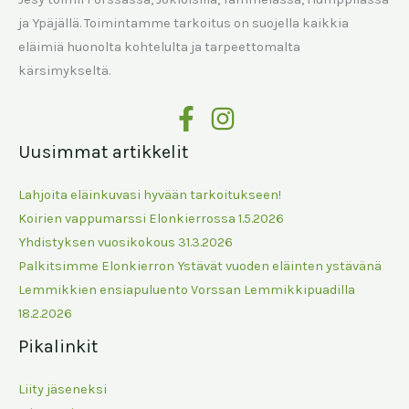
ja Ypäjällä. Toimintamme tarkoitus on suojella kaikkia
eläimiä huonolta kohtelulta ja tarpeettomalta
kärsimykseltä.
Uusimmat artikkelit
Lahjoita eläinkuvasi hyvään tarkoitukseen!
Koirien vappumarssi Elonkierrossa 1.5.2026
Yhdistyksen vuosikokous 31.3.2026
Palkitsimme Elonkierron Ystävät vuoden eläinten ystävänä
Lemmikkien ensiapuluento Vorssan Lemmikkipuadilla
18.2.2026
Pikalinkit
Liity jäseneksi