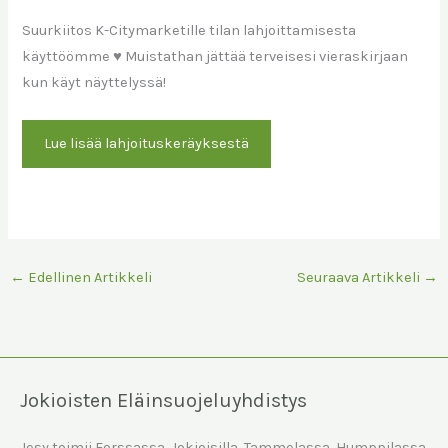
Suurkiitos K-Citymarketille tilan lahjoittamisesta
käyttöömme ♥ Muistathan jättää terveisesi vieraskirjaan
kun käyt näyttelyssä!
Lue lisää lahjoituskeräyksestä
←
Edellinen Artikkeli
Seuraava Artikkeli
→
Jokioisten Eläinsuojeluyhdistys
Jesy toimii Forssassa, Jokioisilla, Tammelassa, Humppilassa