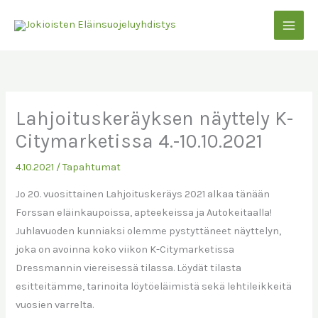
Siirry
sisältöön
Lahjoituskeräyksen näyttely K-
Citymarketissa 4.-10.10.2021
4.10.2021
/
Tapahtumat
Jo 20. vuosittainen Lahjoituskeräys 2021 alkaa tänään
Forssan eläinkaupoissa, apteekeissa ja Autokeitaalla!
Juhlavuoden kunniaksi olemme pystyttäneet näyttelyn,
joka on avoinna koko viikon K-Citymarketissa
Dressmannin viereisessä tilassa. Löydät tilasta
esitteitämme, tarinoita löytöeläimistä sekä lehtileikkeitä
vuosien varrelta.