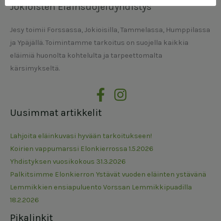
Jokioisten Eläinsuojeluyhdistys
Jesy toimii Forssassa, Jokioisilla, Tammelassa, Humppilassa
ja Ypäjällä. Toimintamme tarkoitus on suojella kaikkia
eläimiä huonolta kohtelulta ja tarpeettomalta
kärsimykseltä.
Uusimmat artikkelit
Lahjoita eläinkuvasi hyvään tarkoitukseen!
Koirien vappumarssi Elonkierrossa 1.5.2026
Yhdistyksen vuosikokous 31.3.2026
Palkitsimme Elonkierron Ystävät vuoden eläinten ystävänä
Lemmikkien ensiapuluento Vorssan Lemmikkipuadilla
18.2.2026
Pikalinkit