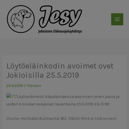
Siirry
sisältöön
Löytöeläinkodin avoimet ovet
Jokioisilla 25.5.2019
25.4.2019
/
Yleinen
Löytöeläinkoti Käpälämäessä avoimien ovien päivä ja
uuden kissalan avajaiset lauantaina 25.5.2019 klo 11-16!
Osoite: Honkalankulmantie 162, 31630 Minkiö (Jokioinen)