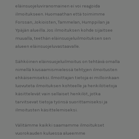
eläinsuojeluviranomainen ei voi reagoida
ilmoitukseen. Huomaathan että toimimme
Forssan, Jokioisten, Tammelan, Humppilan ja
Ypäjän alueilla. Jos ilmoituksen kohde sijaitsee
muualla, teethän eläinsuojeluilmoituksen sen
alueen eläinsuojeluvastaavalle.
Sähköinen eläinsuojeluilmoitus on tehtävä omalla
nimellä kiusaamismielessä tehtyjen ilmoitusten
ehkäisemiseksi. Ilmoittajan tietoja ei milloinkaan
luovuteta ilmoituksen kohteelle ja henkilötietoja
käsittelevät vain sellaiset henkilöt, jotka
tarvitsevat tietoja työnsä suorittamiseksi ja
ilmoitusten käsittelemiseksi.
Välitämme kaikki saamamme ilmoitukset
vuorokauden kuluessa alueemme