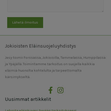
Lähetä ilmoitus
Jokioisten Eläinsuojeluyhdistys
Jesy toimii Forssassa, Jokioisilla, Tammelassa, Humppilassa
ja Ypäjällä. Toimintamme tarkoitus on suojella kaikkia
eläimiä huonolta kohtelulta ja tarpeettomalta
kärsimykseltä.
Uusimmat artikkelit
Lahjoita eläinkuvasi hyvään tarkoitukseen!