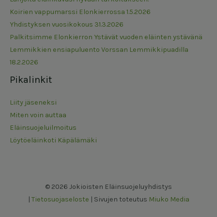
Koirien vappumarssi Elonkierrossa 1.5.2026
Yhdistyksen vuosikokous 31.3.2026
Palkitsimme Elonkierron Ystävät vuoden eläinten ystävänä
Lemmikkien ensiapuluento Vorssan Lemmikkipuadilla
18.2.2026
Pikalinkit
Liity jäseneksi
Miten voin auttaa
Eläinsuojeluilmoitus
Löytöeläinkoti Käpälämäki
© 2026 Jokioisten Eläinsuojeluyhdistys
|
Tietosuojaseloste
| Sivujen toteutus
Miuko Media