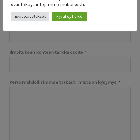
evästekäytäntöjemme mukaisesti.
Evästeasetukset
Hyväksy kaikki
Ilmoituksen kohteen puhelinnumero (jos tiedossa)
Ilmoituksen kohteen tarkka osoite
*
Kerro mahdollisimman tarkasti, mistä on kysymys:
*