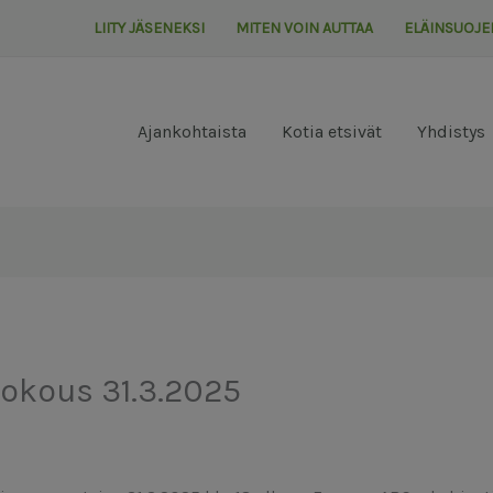
LIITY JÄSENEKSI
MITEN VOIN AUTTAA
ELÄINSUOJE
Ajankohtaista
Kotia etsivät
Yhdistys
okous 31.3.2025