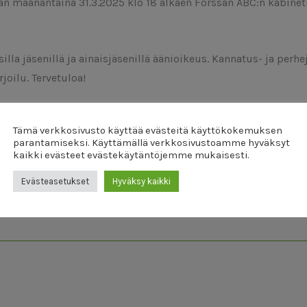
maanantaina 31.3.2025 klo 18 alkaen Forssan ABC:n kabineti
lla jäsenillä ja ainaisjäsenillä äänioikeus. Kannatus- ja perh
oilu. Tervetuloa!
Tämä verkkosivusto käyttää evästeitä käyttökokemuksen
parantamiseksi. Käyttämällä verkkosivustoamme hyväksyt
kaikki evästeet evästekäytäntöjemme mukaisesti.
Evästeasetukset
Hyväksy kaikki