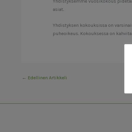
Yhdistyksemme vuosikokous pidetään 
asiat.
Yhdistyksen kokouksissa on varsinaisi
puheoikeus. Kokouksessa on kahvitarj
←
Edellinen Artikkeli