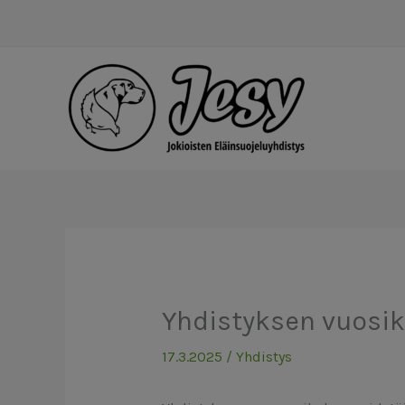
Siirry
sisältöön
Yhdistyksen vuosik
17.3.2025
/
Yhdistys