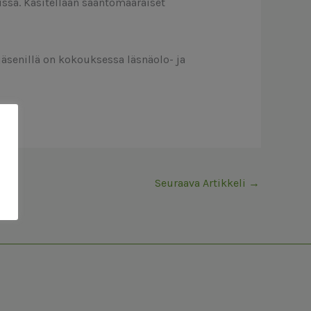
ssa. Käsitellään sääntömääräiset
ejäsenillä on kokouksessa läsnäolo- ja
Seuraava Artikkeli
→