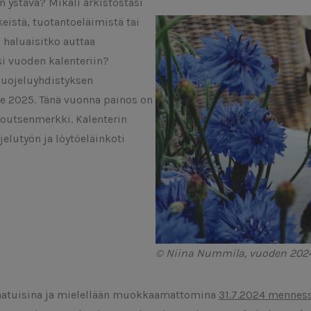
n ystävä? Mikäli arkistostasi
keistä, tuotantoeläimistä tai
 haluaisitko auttaa
i vuoden kalenteriin?
suojeluyhdistyksen
le 2025. Tänä vuonna painos on
 Joutsenmerkki. Kalenterin
jelutyön ja löytöeläinkoti
© Niina Nummila, vuoden 202
aatuisina ja mielellään muokkaamattomina
31.7.2024 mennes