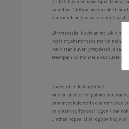
(mikäli kuvia on useampia, lähetäthä
vähintään 1500px leveitä sekä laadult
huomioidaan kuvissa mahdollisesti näk
Lähettäessäsi kuvia annat Jokioisten 
myös myöhemmässä markkinoinnissa (e
mainitaan kuvan yhteydessä ja saat k
eteenpäin kolmannelle osapuolelle kä
Sponsoriksi kalenterille?
Vaikka kalenterien painatuskustannu
varanneet kalenterin ensimmäisen auk
kalenteriin yrityksesi logon / mainok
Olethan nopea, sillä logopaikkoja on r