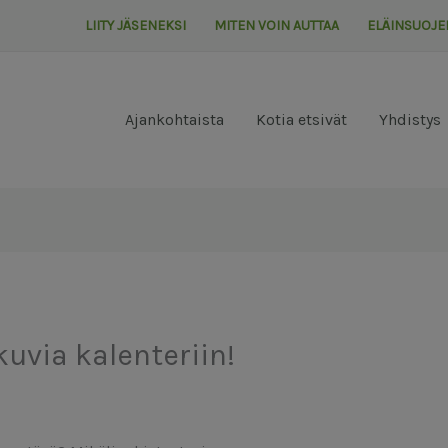
LIITY JÄSENEKSI
MITEN VOIN AUTTAA
ELÄINSUOJE
Ajankohtaista
Kotia etsivät
Yhdistys
kuvia kalenteriin!