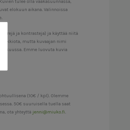
 Kuvien tulee olla vaakasuunnassa,
kuvat elokuun aikana. Valinnoissa
e.
ärejä ja kontrasteja) ja käyttää niitä
palkkiota, mutta kuvaajan nimi
s-lokakuussa. Emme luovuta kuvia
ohtuullisena (10€ / kpl). Olemme
essa. 50€ suuruisella tuella saat
na, ota yhteyttä
jenni@miuko.fi
.