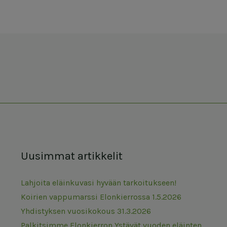
Uusimmat artikkelit
Lahjoita eläinkuvasi hyvään tarkoitukseen!
Koirien vappumarssi Elonkierrossa 1.5.2026
Yhdistyksen vuosikokous 31.3.2026
Palkitsimme Elonkierron Ystävät vuoden eläinten