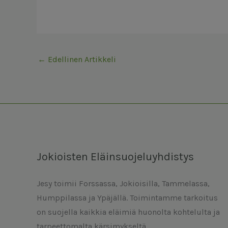
←
Edellinen Artikkeli
Jokioisten Eläinsuojeluyhdistys
Jesy toimii Forssassa, Jokioisilla, Tammelassa,
Humppilassa ja Ypäjällä. Toimintamme tarkoitus
on suojella kaikkia eläimiä huonolta kohtelulta ja
tarpeettomalta kärsimykseltä.