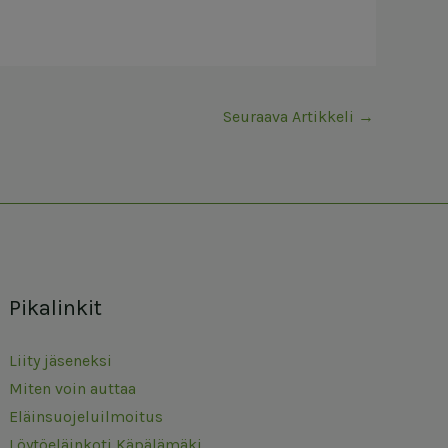
Seuraava Artikkeli
→
Pikalinkit
Liity jäseneksi
Miten voin auttaa
Eläinsuojeluilmoitus
Löytöeläinkoti Käpälämäki