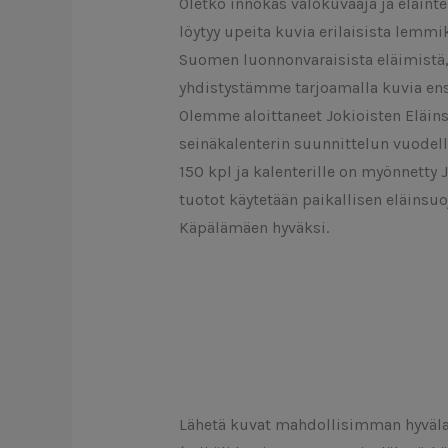
Oletko innokas valokuvaaja ja eläinte
löytyy upeita kuvia erilaisista lemmi
Suomen luonnonvaraisista eläimistä,
yhdistystämme tarjoamalla kuvia ens
Olemme aloittaneet Jokioisten Eläin
seinäkalenterin suunnittelun vuodel
150 kpl ja kalenterille on myönnetty
tuotot käytetään paikallisen eläinsuo
Käpälämäen hyväksi.
Lähetä kuvat mahdollisimman hyväl