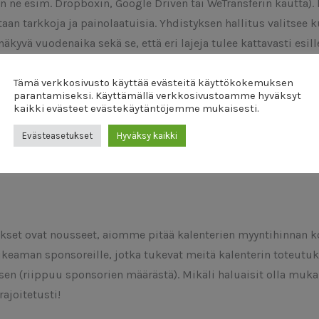
n ne esim. Dropboxin, Google Driven tai WeTransferin kautta).
aan tarkkoja ja painolaatuisia. Yhdistyksen hallitus valitsee 
yvä vuodenaika sekä se, että eri lajeja tulee kattavasti esill
Eläinsuojeluyhdistykselle oikeuden muokata niitä (pääasiassa v
Tämä verkkosivusto käyttää evästeitä käyttökokemuksen
parantamiseksi. Käyttämällä verkkosivustoamme hyväksyt
simerkiksi seuraavissa kalentereissa). Kuvista ei makseta 
kaikki evästeet evästekäytäntöjemme mukaisesti.
alenterin itsellesi kiitokseksi sen ilmestymisen jälkeen syy
Evästeasetukset
Hyväksy kaikki
ytettäväksi.
kset ovat nousseet, aiomme pitää kalenterien myyntihinnan k
eaman sponsoreille, jotka tukevat meitä kalenterin toteutuks
sen (riippuu sponsorien määrästä). Mikäli haluaisit olla muka
ajoitetusti!