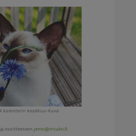
4 kalenterin kesäkuu-kuva
sä
osoitteeseen
jenni@miuko.fi