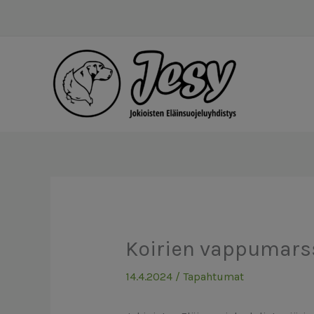
Siirry
sisältöön
Koirien vappumarss
14.4.2024
/
Tapahtumat