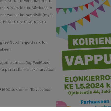
rjestää KOIRIEN VAPPUMARSSIN
e 1.5.2024 klo 14! Värikkäälle
kenkarvaiset koiraystävät (myös
UUN PUKEUTUNUT KOIRAKKO
ogFeelGood lahjoittaa kilon
äkeen!
ssijoille simaa. DogFeelGood
alle pururullan. Lisäksi arvotaan
 31600 Jokioinen. Tervetuloa!