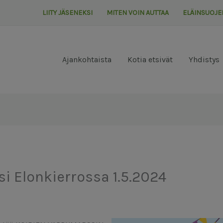
LIITY JÄSENEKSI
MITEN VOIN AUTTAA
ELÄINSUOJE
Ajankohtaista
Kotia etsivät
Yhdistys
i Elonkierrossa 1.5.2024