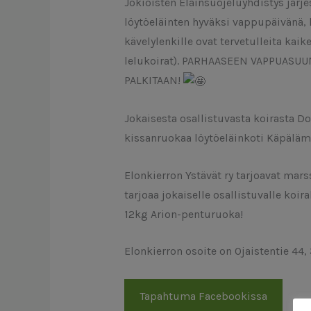
Jokioisten Eläinsuojeluyhdistys jä
löytöeläinten hyväksi vappupäivänä, k
kävelylenkille ovat tervetulleita kai
lelukoirat). PARHAASEEN VAPPUAS
PALKITAAN!
Jokaisesta osallistuvasta koirasta D
kissanruokaa löytöeläinkoti Käpäläm
Elonkierron Ystävät ry tarjoavat mar
tarjoaa jokaiselle osallistuvalle koir
12kg Arion-penturuoka!
Elonkierron osoite on Ojaistentie 44,
Tapahtuma Facebookissa