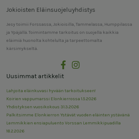
Jokioisten Eläinsuojeluyhdistys
Jesy toimii Forssassa, Jokioisilla, Tammelassa, Humppilassa
ja Ypäjällä. Toimintamme tarkoitus on suojella kaikkia
eläimiä huonolta kohtelulta ja tarpeettomalta
kärsimykseltä.
Uusimmat artikkelit
Lahjoita eläinkuvasi hyvään tarkoitukseen!
Koirien vappumarssi Elonkierrossa 1.5.2026
Yhdistyksen vuosikokous 31.3.2026
Palkitsimme Elonkierron Ystävät vuoden eläinten ystävänä
Lemmikkien ensiapuluento Vorssan Lemmikkipuadilla
18.2.2026