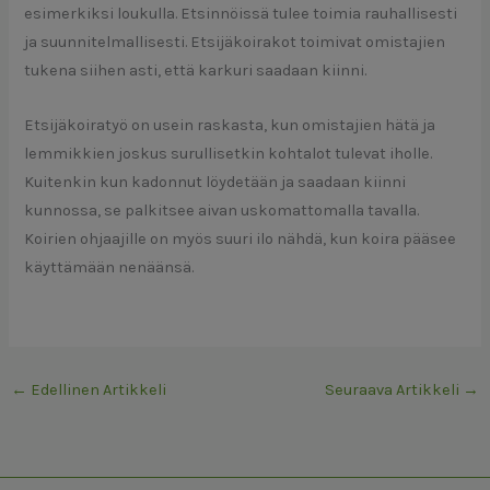
esimerkiksi loukulla. Etsinnöissä tulee toimia rauhallisesti
ja suunnitelmallisesti. Etsijäkoirakot toimivat omistajien
tukena siihen asti, että karkuri saadaan kiinni.
Etsijäkoiratyö on usein raskasta, kun omistajien hätä ja
lemmikkien joskus surullisetkin kohtalot tulevat iholle.
Kuitenkin kun kadonnut löydetään ja saadaan kiinni
kunnossa, se palkitsee aivan uskomattomalla tavalla.
Koirien ohjaajille on myös suuri ilo nähdä, kun koira pääsee
käyttämään nenäänsä.
←
Edellinen Artikkeli
Seuraava Artikkeli
→