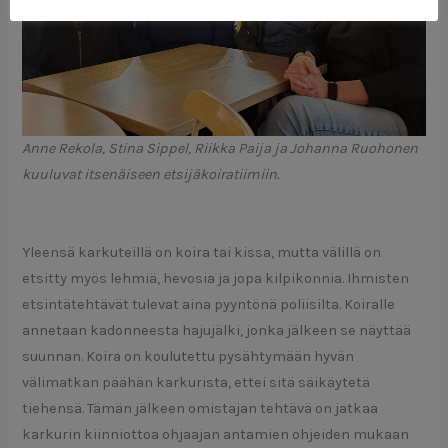
Anne Rekola, Stina Sippel, Riikka Paija ja Johanna Ruohonen
kuuluvat itsenäiseen etsijäkoiratiimiin.
Yleensä karkuteillä on koira tai kissa, mutta välillä on
etsitty myös lehmiä, hevosia ja jopa kilpikonnia. Ihmisten
etsintätehtävät tulevat aina pyyntönä poliisilta. Koiralle
annetaan kadonneesta hajujälki, jonka jälkeen se näyttää
suunnan. Koira on koulutettu pysähtymään hyvän
välimatkan päähän karkurista, ettei sitä säikäytetä
tiehensä. Tämän jälkeen omistajan tehtävä on jatkaa
karkurin kiinniottoa ohjaajan antamien ohjeiden mukaan