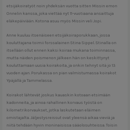
etsijäkoiratyöt noin yhdeksän vuotta sitten Missin emon
Onnelin kanssa, joka viettää nyt 11-vuotiaana ansaittuja
eläkepäiviään. Kotona asuu myös Missin veli Jopi.
Anne kuuluu itsenäiseen etsijäkoiraporukkaan, jossa
kouluttajana toimii forssalainen Stina Sippel. Stinalla on
itsellään ollut ennen kaksi koiraa mukana toiminnassa,
mutta näiden poismenon jälkeen hän on keskittynyt
kouluttamaan uusia koirakoita, ja onkin tehnyt sitä jo 13
vuoden ajan. Porukassa on pian valmistumassa koirakot
Ypäjällä ja Tammelassa.
Koirakot lähtevät joskus kauaskin kotoaan etsimään
kadonneita, ja ainoa rahallinen korvaus työstä on
kilometrikorvaukset, jotka laskutetaan eläimen
omistajalta. Jäljestysreissut ovat yleensä aikaa vieviä ja
niitä tehdään hyvin moninaisissa sääolosuhteissa. Toisin