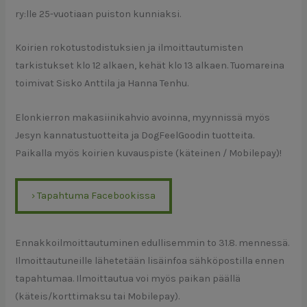
ry:lle 25-vuotiaan puiston kunniaksi.
Koirien rokotustodistuksien ja ilmoittautumisten
tarkistukset klo 12 alkaen, kehät klo 13 alkaen. Tuomareina
toimivat Sisko Anttila ja Hanna Tenhu.
Elonkierron makasiinikahvio avoinna, myynnissä myös
Jesyn kannatustuotteita ja DogFeelGoodin tuotteita.
Paikalla myös koirien kuvauspiste (käteinen / Mobilepay)!
› Tapahtuma Facebookissa
Ennakkoilmoittautuminen edullisemmin to 31.8. mennessä.
Ilmoittautuneille lähetetään lisäinfoa sähköpostilla ennen
tapahtumaa. Ilmoittautua voi myös paikan päällä
(käteis/korttimaksu tai Mobilepay).