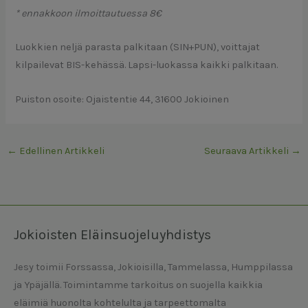
* ennakkoon ilmoittautuessa 8€
Luokkien neljä parasta palkitaan (SIN+PUN), voittajat
kilpailevat BIS-kehässä. Lapsi-luokassa kaikki palkitaan.
Puiston osoite: Ojaistentie 44, 31600 Jokioinen
←
Edellinen Artikkeli
Seuraava Artikkeli
→
Jokioisten Eläinsuojeluyhdistys
Jesy toimii Forssassa, Jokioisilla, Tammelassa, Humppilassa
ja Ypäjällä. Toimintamme tarkoitus on suojella kaikkia
eläimiä huonolta kohtelulta ja tarpeettomalta