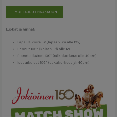
ILMOITTAUDU ENNAKKOON
Luokat ja hinnat:
Lapsi & koira 5€ (lapsen ikä alle 13v)
Pennut 10€* (koiran ikä alle 1v)
Pienet aikuiset 10€* (säkäkorkeus alle 40cm)
Isot aikuiset 10€* (säkäkorkeus yli 40cm)