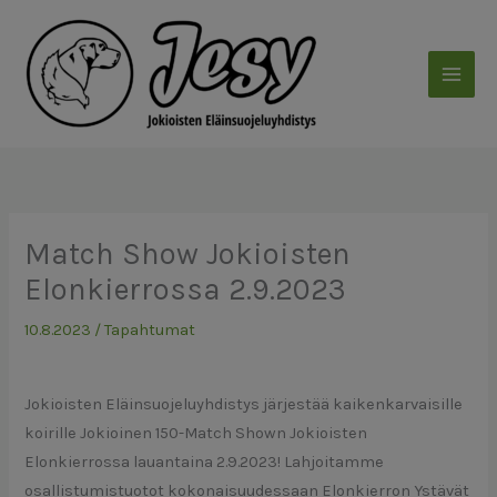
Siirry
sisältöön
Match Show Jokioisten
Elonkierrossa 2.9.2023
10.8.2023
/
Tapahtumat
Jokioisten Eläinsuojeluyhdistys järjestää kaikenkarvaisille
koirille Jokioinen 150-Match Shown Jokioisten
Elonkierrossa lauantaina 2.9.2023! Lahjoitamme
osallistumistuotot kokonaisuudessaan Elonkierron Ystävät