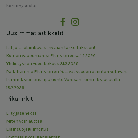
kärsimykseltä.
Uusimmat artikkelit
Lahjoita eläinkuvasi hyvään tarkoitukseen!
Koirien vappumarssi Elonkierrossa 1.5.2026
Yhdistyksen vuosikokous 31.3.2026
Palkitsimme Elonkierron Ystävät vuoden eläinten ystävänä
Lemmikkien ensiapuluento Vorssan Lemmikkipuadilla
18.2.2026
Pikalinkit
Liity jäseneksi
Miten voin auttaa
Eläinsuojeluilmoitus
Löytöeläinkoti Käpälämäki