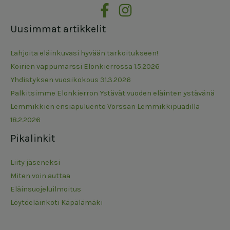
Uusimmat artikkelit
Lahjoita eläinkuvasi hyvään tarkoitukseen!
Koirien vappumarssi Elonkierrossa 1.5.2026
Yhdistyksen vuosikokous 31.3.2026
Palkitsimme Elonkierron Ystävät vuoden eläinten ystävänä
Lemmikkien ensiapuluento Vorssan Lemmikkipuadilla
18.2.2026
Pikalinkit
Liity jäseneksi
Miten voin auttaa
Eläinsuojeluilmoitus
Löytöeläinkoti Käpälämäki