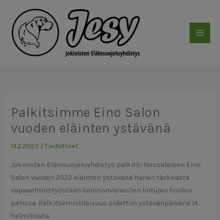
Siirry
sisältöön
Palkitsimme Eino Salon
vuoden eläinten ystävänä
14.2.2022
/
Tiedotteet
Jokioisten Eläinsuojeluyhdistys palkitsi forssalaisen Eino
Salon vuoden 2022 eläinten ystävänä hänen tärkeästä
vapaaehtoistyöstään luonnonvaraisten lintujen hoidon
parissa. Palkitsemistilaisuus pidettiin ystävänpäivänä 14.
helmikuuta.