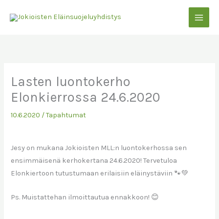
Siirry
sisältöön
Lasten luontokerho
Elonkierrossa 24.6.2020
10.6.2020
/
Tapahtumat
Jesy on mukana Jokioisten MLL:n luontokerhossa sen
ensimmäisenä kerhokertana 24.6.2020! Tervetuloa
Elonkiertoon tutustumaan erilaisiin eläinystäviin 🐾💚
Ps. Muistattehan ilmoittautua ennakkoon! 😊