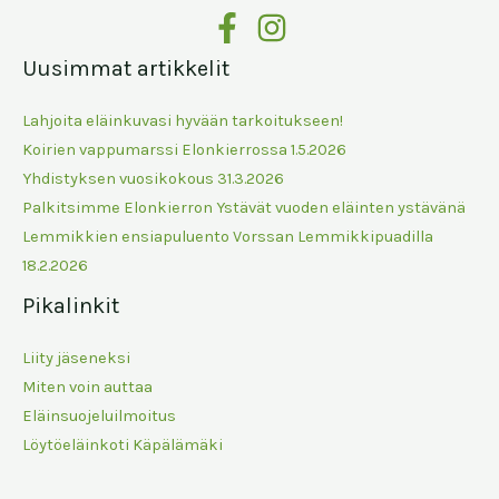
Uusimmat artikkelit
Lahjoita eläinkuvasi hyvään tarkoitukseen!
Koirien vappumarssi Elonkierrossa 1.5.2026
Yhdistyksen vuosikokous 31.3.2026
Palkitsimme Elonkierron Ystävät vuoden eläinten ystävänä
Lemmikkien ensiapuluento Vorssan Lemmikkipuadilla
18.2.2026
Pikalinkit
Liity jäseneksi
Miten voin auttaa
Eläinsuojeluilmoitus
Löytöeläinkoti Käpälämäki