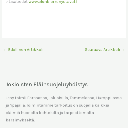
› Lisätiedot
www.elonkierronystavat.fi
←
Edellinen Artikkeli
Seuraava Artikkeli
→
Jokioisten Eläinsuojeluyhdistys
Jesy toimii Forssassa, Jokioisilla, Tammelassa, Humppilassa
ja Ypäjällä. Toimintamme tarkoitus on suojella kaikkia
eläimiä huonolta kohtelulta ja tarpeettomalta
kärsimykseltä.