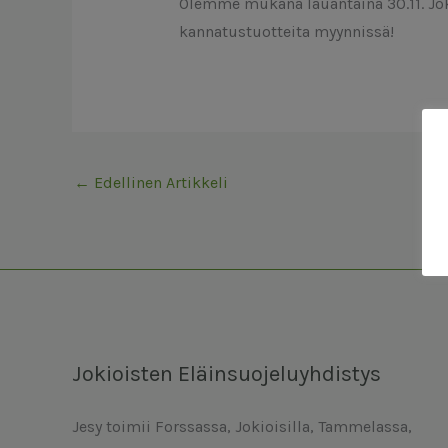
Olemme mukana lauantaina 30.11. Joki
kannatustuotteita myynnissä!
←
Edellinen Artikkeli
Jokioisten Eläinsuojeluyhdistys
Jesy toimii Forssassa, Jokioisilla, Tammelassa,