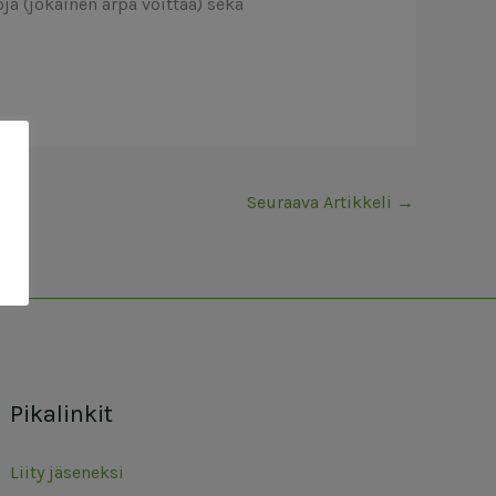
a (jokainen arpa voittaa) sekä
Seuraava Artikkeli
→
Pikalinkit
Liity jäseneksi