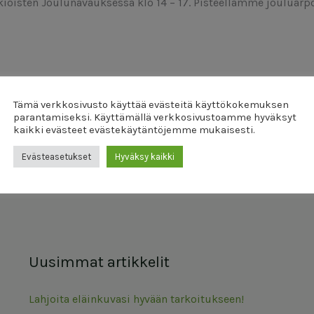
oisten Joulunavauksessa klo 14 – 17. Pisteellämme jouluarpoj
Tämä verkkosivusto käyttää evästeitä käyttökokemuksen
parantamiseksi. Käyttämällä verkkosivustoamme hyväksyt
kaikki evästeet evästekäytäntöjemme mukaisesti.
Evästeasetukset
Hyväksy kaikki
Uusimmat artikkelit
Lahjoita eläinkuvasi hyvään tarkoitukseen!