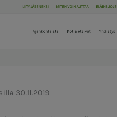
LIITY JÄSENEKSI
MITEN VOIN AUTTAA
ELÄINSUOJE
Ajankohtaista
Kotia etsivät
Yhdistys
illa 30.11.2019