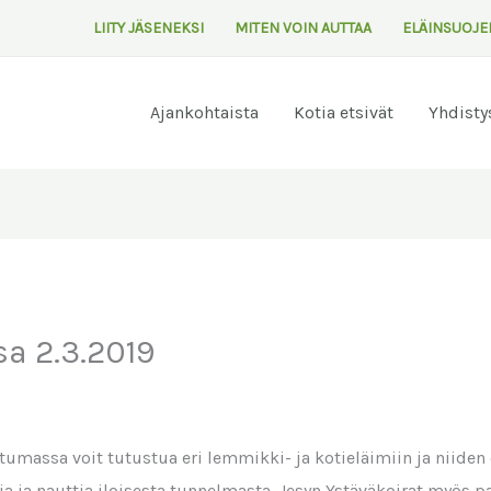
LIITY JÄSENEKSI
MITEN VOIN AUTTAA
ELÄINSUOJE
Ajankohtaista
Kotia etsivät
Yhdisty
a 2.3.2019
umassa voit tutustua eri lemmikki- ja kotieläimiin ja niiden 
ia ja nauttia iloisesta tunnelmasta. Jesyn Ystäväkoirat myös 