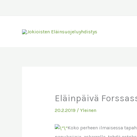
Siirry
sisältöön
Eläinpäivä Forssass
20.2.2019
/
Yleinen
Koko perheen ilmaisessa tapaht
papukaijoja, askarrella, tehdä ostoks