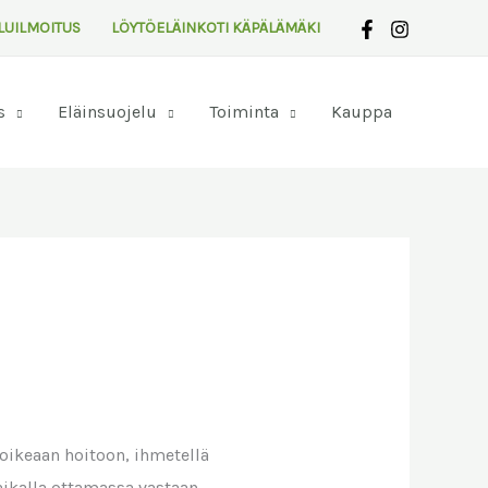
LUILMOITUS
LÖYTÖELÄINKOTI KÄPÄLÄMÄKI
s
Eläinsuojelu
Toiminta
Kauppa
oikeaan hoitoon, ihmetellä
paikalla ottamassa vastaan