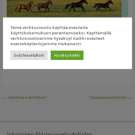
Tämä verkkosivusto käyttää evästeitä
käyttökokemuksen parantamiseksi. Käyttämällä
verkkosivustoamme hyväksyt kaikki evästeet
evästekäytäntöjemme mukaisesti.
Evästeasetukset
Hyväksy kaikki
←
Edellinen Artikkeli
Seuraava Artikkeli
→
Jokioisten Eläinsuojeluyhdistys