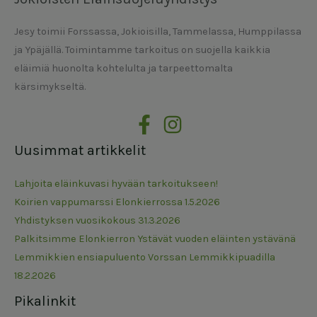
Jesy toimii Forssassa, Jokioisilla, Tammelassa, Humppilassa
ja Ypäjällä. Toimintamme tarkoitus on suojella kaikkia
eläimiä huonolta kohtelulta ja tarpeettomalta
kärsimykseltä.
Uusimmat artikkelit
Lahjoita eläinkuvasi hyvään tarkoitukseen!
Koirien vappumarssi Elonkierrossa 1.5.2026
Yhdistyksen vuosikokous 31.3.2026
Palkitsimme Elonkierron Ystävät vuoden eläinten ystävänä
Lemmikkien ensiapuluento Vorssan Lemmikkipuadilla
18.2.2026
Pikalinkit