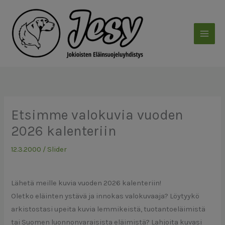
Siirry
sisältöön
Etsimme valokuvia vuoden
2026 kalenteriin
12.3.2000
/
Slider
Lähetä meille kuvia vuoden 2026 kalenteriin!
Oletko eläinten ystävä ja innokas valokuvaaja? Löytyykö
arkistostasi upeita kuvia lemmikeistä, tuotantoeläimistä
tai Suomen luonnonvaraisista eläimistä? Lahjoita kuvasi