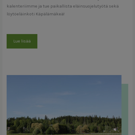
kalenteriimme ja tue paikallista eläinsuojelutyötä sekä
löytöeläinkoti Käpälämäkeä!
Lue lisää