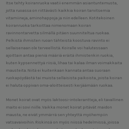
Itse tehty koiranruoka vaatii enemmän asiantuntemusta,
jotta ruoassa on riittävästi kaikkia koiran tarvitsemia
vitamiineja, aminohappoja ja niin edelleen. Kotitekoinen
koiranruoka tarkoittaa nimenomaan koiran
ravinnontarvetta silmällä pitäen suunniteltua ruokaa.
Pelkistä ihmisten ruoan tähteistä koostuva ravinto ei
sellaisenaan ole terveellistä. Koiralle voi halutessaan
ajoittain antaa pieniä määriä eräitä ihmistenkin ruokia,
kuten kypsennettyä riisiä, lihaa tai kalaa ilman voimakkaita
mausteita. Niitä ei kuitenkaan kannata antaa suoraan
ruokapöydästä tai muista sellaisista paikoista, joista koiran
ei haluta oppivan oma-aloitteisesti kerjäämään ruokaa.
Monet koirat ovat myös laktoosi-intolerantteja, eli tavallinen
maito ei sovi niille. Vaikka monet koirat pitävät maidon
mausta, ne eivät ymmärrä sen yhteyttä myöhempiin
vatsavaivoihin. Riskinsä on myös niissä hedelmissä, joissa