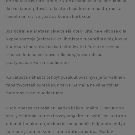
on kookas kivi eli siemen, kuten avokadossa tai persikassa.
Jotkin koirat pitävät tällaisten hedelmien mausta, mutta
hedelmän kivi voi juuttua koiran kurkkuun.
Jos koiralle annetaan oikeita eläinten luita, ne eivät saa olla
kypsennettyjä (esimerkiksi ihmisten ruoantähteitä), koska
kuumuus haurastuttaa luut säröileviksi. Pureskeltaessa
irtoavat luunsäleet voivat olla hengenvaarallisia
päätyessään koiran suolistoon.
Kuivatusta nahasta tehdyt puruluut ovat hyvä ja turvallinen
tapa tyydyttää pureskelun tarve. Samalla ne vähentävät
hammaskiven muodostusta.
Ruokinnassa tärkeää on laadun lisäksi määrä. Lihavuus on
yksi yleisimpiä koirien terveysongelmien syitä. Jos koira on
alkanut tanakoitua, on kaikille osapuolille helpointa ryhtyä
toimeen jo ennen kuin tilanne ehtii pahentua. Ruoka-