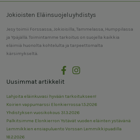
Jokioisten Eläinsuojeluyhdistys
Jesy toimii Forssassa, Jokioisilla, Tammelassa, Humppilassa
ja Ypäjällä. Toimintamme tarkoitus on suojella kaikkia
eläimiä huonolta kohtelulta ja tarpeettomalta
kärsimykseltä.
Uusimmat artikkelit
Lahjoita eläinkuvasi hyvään tarkoitukseen!
Koirien vappumarssi Elonkierrossa 1.5.2026
Yhdistyksen vuosikokous 31.3.2026
Palkitsimme Elonkierron Ystävät vuoden eläinten ystävänä
Lemmikkien ensiapuluento Vorssan Lemmikkipuadilla
18.2.2026